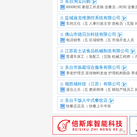
东台淘宝闪购
8000时间
暑假工外卖骑
送餐员（时间
送餐
盐城迪克维测控系统有限公司
车间主任（五
人事行政主管
质检员（五险
佛山市德贝尔科技有限公司
电话销售（五
区域销售（五
市场开发人员
江苏富士迏食品机械制造有限公司
普通车床工（
装配工（五险
机械工程师（
东台市振庭综合服务有限公司
养老护理员
宣传物料发放
护理机构勤杂
养
领胜城科技（江苏）有限公司
退伍士兵（五
磨床师傅（五
模组产线员工
东台干饭人中式餐饮店
快餐店店员（
快餐上午半班