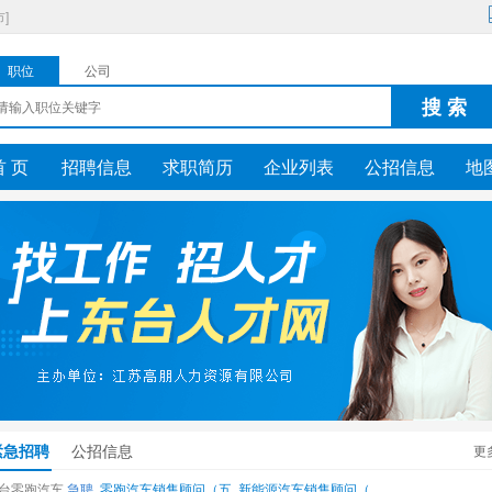
]
职位
公司
搜 索
首 页
招聘信息
求职简历
企业列表
公招信息
地
紧急招聘
公招信息
更
台零跑汽车
急聘
零跑汽车销售顾问（五
新能源汽车销售顾问（