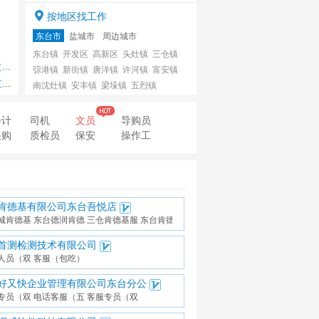
按地区找工作
东台市
盐城市
周边城市
东台镇
开发区
高新区
头灶镇
三仓镇
）
注塑作业员（五险一金
焊接操作员（五险一金
弶港镇
新街镇
唐洋镇
许河镇
富安镇
卖
南沈灶镇
安丰镇
梁垛镇
五烈镇
泰州市
南通市
会计
司机
文员
导购员
采购
质检员
保安
操作工
肯德基有限公司东台吾悦店
城肯德基
东台德润肯德
三仓肯德基服
东台肯德基红
首测检测技术有限公司
人员（双
客服（包吃）
好又快企业管理有限公司东台分公
专员（双
电话客服（五
客服专员（双