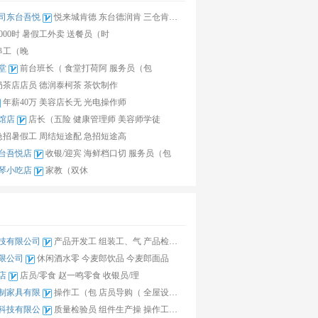
司东台吾悦
悦来城肯德
东台德润肯
三仓肯德基
000时
暑假工外卖
送餐员（时
串工（晚
堂
前台班长（
食堂打荷阿
服务员（包
奶茶店店员
德润泰柯茶
茶饮制作
年薪40万
美容店长无
光电操作师
馆店
店长（五险
健康管理师
美容师学徒
急招暑假工
周结短途配
急招短途高
台吾悦店
收银/迎宾
海鲜档口切
服务员（包
琴小吃店
家教（双休
技有限公司
产品开发工
组装工、气
产品检选（
限公司
休闲酒水零
今麦郎饮品
今麦郎面品
店
店员/零食
赵一鸣零食
收银员/理
制家具有限
操作工（包
店员导购（
全屋设计师
科技有限公
质量检验员
组件生产操
操作工（五