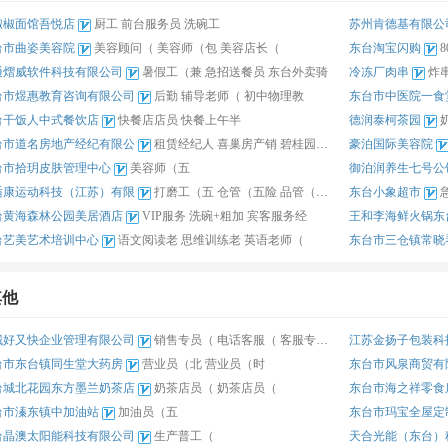
椒椒面馆吾悦店
厨工
前台服务员
洗碗工
苏州肯德基有限公
台市曲姿美容院
美容顾问（
美容师（包
美容店长（
东台淘宝闪购
8
通熠威软件科技有限公司
暑假工（兼
急招送餐员
东台外卖骑
冷冻厂肉串
炸
台市煜惠教育咨询有限公司
后勤
辅导老师（
初中物理教
东台市中医院一食
台干饭人中式餐饮店
快餐店店员
快餐上午半
德润泰柯茶园
台市道名房地产经纪有限公
租赁经纪人
喜巢房产销
碧桂园房产
豪泊国际美容院
台市拾玥皮肤管理中心
美容师（五
御泊润养生七号公
适康运动科技（江苏）有限
打磨工（五
仓管（五险
品管（五险
东台小象超市
台黄海森林公园美居酒店
VIP服务
洗碗+粗加
宾客服务经
王和李海鲜火锅东
台艺美艺术培训中心
语文阅读老
思维训练老
英语老师（
东台市三仓镇常晓
其他
城好又快企业管理有限公司
销售专员（
电话客服（
客服专员（
江苏金扬子包装科
台市东台镇同生堂大药房
营业员（北
营业员（时
东台市风泉商贸有
台城北花园东方墨兰奶茶店
奶茶店员（
奶茶店员（
东台市海之祥零食
台市溱东镇中加油站
加油员（五
东台市玛宝全屋定
台晶澳太阳能科技有限公司
生产普工（
天合光能（东台）