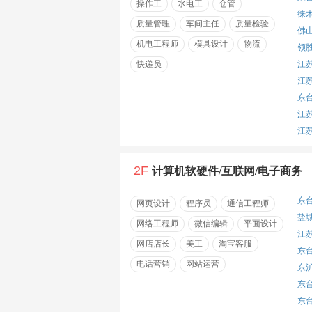
操作工
水电工
仓管
徕
质量管理
车间主任
质量检验
佛
机电工程师
模具设计
物流
领
快递员
江
江
东
江
江
2F
计算机软硬件/互联网/电子商务
东
网页设计
程序员
通信工程师
盐
网络工程师
微信编辑
平面设计
江
网店店长
美工
淘宝客服
东
电话营销
网站运营
东
东
东