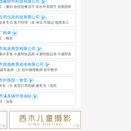
熠威软件科技有限公司
工（兼职
急招送餐员可
东台外卖骑手
短期假期工骑
企邦信息科技有限公司
业务专员
客户经理（双
淘宝/天猫运
电商美工（五
厂肉串
工（晚班
市风泉商贸有限公司
酒水零食
今麦郎饮品商
今麦郎面品管
今麦郎面品业
市煜惠教育咨询有限公司
辅导老师（五
初中物理教师
初中数学
市中医院一食堂
班长（五
食堂打荷阿姨
服务员（包吃
市溱东镇中加油站
员（五险