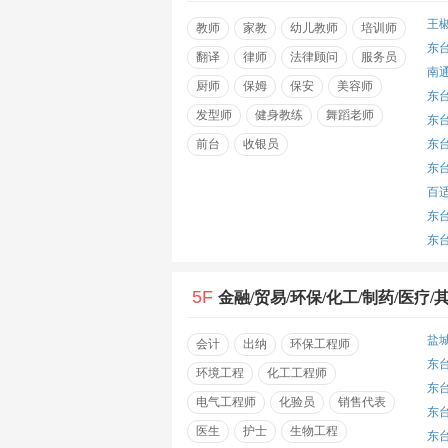
王
教师
家教
幼儿教师
培训师
东
翻译
律师
法律顾问
服务员
南
厨师
保姆
保安
美容师
东
发型师
健身教练
舞蹈老师
东
前台
收银员
东
东
百
东
东
5F
金融/贸易/环保/化工/制药/医疗/
盐
会计
出纳
环保工程师
东
环境工程
化工工程师
东
电气工程师
化验员
销售代表
东
医生
护士
生物工程
东