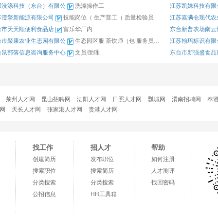
邦洗涤科技（东台）有限公
洗涤操作工
江苏凯姝科技有限
苏澄擎新能源有限公司
技能岗位（
生产普工（
质量检验员
江苏嘉满仓现代农
台市天天顺便利食品店
富乐华厂内
东台新曹农场南云
台市聚康农业生态园有限公
生态园区服
茶饮师（包
服务员（兼
江苏翰玛标识有限
台鼠部落信息咨询服务中心
文员/助理
东台市新强盛食品
莱州人才网
昆山招聘网
泗阳人才网
日照人才网
瓢城网
渭南招聘网
奉
网
天长人才网
张家港人才网
贵港人才网
找工作
招人才
帮助
创建简历
发布职位
如何注册
搜索职位
搜索简历
人才测评
分类搜索
分类搜索
找回密码
公招信息
HR工具箱