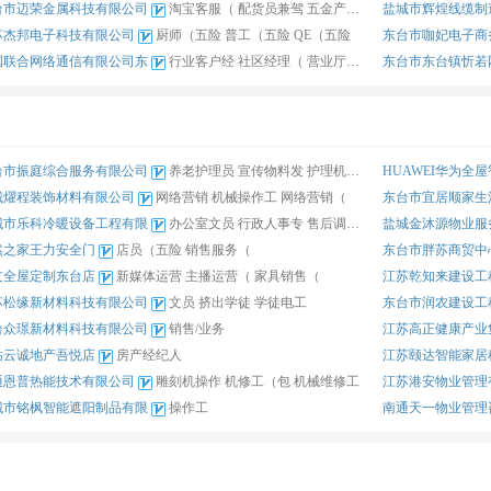
台市迈荣金属科技有限公司
淘宝客服（
配货员兼驾
五金产品电
盐城市辉煌线缆制
苏杰邦电子科技有限公司
厨师（五险
普工（五险
QE（五险
东台市咖妃电子商
国联合网络通信有限公司东
行业客户经
社区经理（
营业厅营业
东台市东台镇忻若
台市振庭综合服务有限公司
养老护理员
宣传物料发
护理机构勤
HUAWEI华为全
城燿程装饰材料有限公司
网络营销
机械操作工
网络营销（
东台市宜居顺家生
城市乐科冷暖设备工程有限
办公室文员
行政人事专
售后调度文
盐城金沐源物业服
然之家王力安全门
店员（五险
销售服务（
东台市胖苏商贸中
友全屋定制东台店
新媒体运营
主播运营（
家具销售（
江苏乾知来建设工
苏松缘新材料科技有限公司
文员
挤出学徒
学徒电工
东台市润农建设工
台众璟新材料科技有限公司
销售/业务
江苏高正健康产业
祐云诚地产吾悦店
房产经纪人
江苏颐达智能家居
通恩普热能技术有限公司
雕刻机操作
机修工（包
机械维修工
江苏港安物业管理
城市铭枫智能遮阳制品有限
操作工
南通天一物业管理