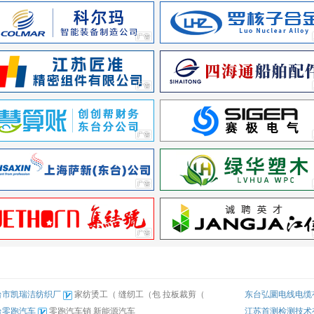
台市凯瑞洁纺织厂
家纺烫工（
缝纫工（包
拉板裁剪（
东台弘圜电线电缆
台零跑汽车
零跑汽车销
新能源汽车
江苏首测检测技术