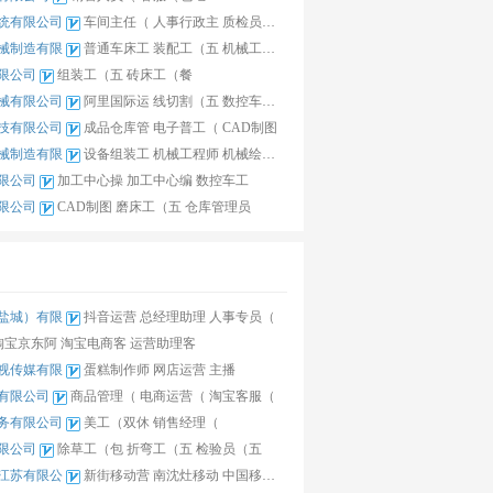
统有限公司
车间主任（
人事行政主
质检员（五
械制造有限
普通车床工
装配工（五
机械工程师
限公司
组装工（五
砖床工（餐
械有限公司
阿里国际运
线切割（五
数控车床师
技有限公司
成品仓库管
电子普工（
CAD制图
械制造有限
设备组装工
机械工程师
机械绘图员
限公司
加工中心操
加工中心编
数控车工
限公司
CAD制图
磨床工（五
仓库管理员
盐城）有限
抖音运营
总经理助理
人事专员（
淘宝京东阿
淘宝电商客
运营助理客
视传媒有限
蛋糕制作师
网店运营
主播
有限公司
商品管理（
电商运营（
淘宝客服（
务有限公司
美工（双休
销售经理（
限公司
除草工（包
折弯工（五
检验员（五
江苏有限公
新街移动营
南沈灶移动
中国移动南