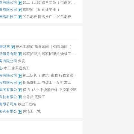
造有限公司
普工（五险
跟单文员（
电商客服（
务有限公司
咖啡师（五
直播主播（
网络科技工
00后老板
网络推广（
00后老板
屋智能东
技术工程师
商务顾问（
销售顾问（
活服务有限
居家护理员
居家护理员
烧饭工（包
务有限公司
保安
心
木工
家具送装工
程有限公司
施工队长（
建筑+市政
行政文员（
程有限公司
钢筋绑扎工
电焊工（五
打灰工
集团有限公
保洁（8小
中级消控保
中控消控证
科技有限公
业务员
底漆工
有限公司东
物业工程维
咨询有限公
保洁工（城