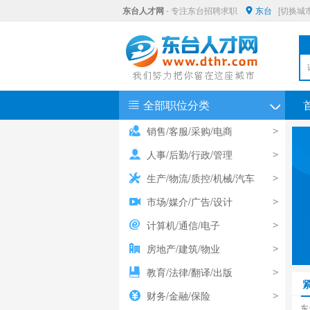
东台人才网
- 专注东台招聘求职
东台
[切换城市
◇
全部职位分类
销售/客服/采购/电商
>
人事/后勤/行政/管理
>
生产/物流/质控/机械/汽车
>
<
市场/媒介/广告/设计
>
计算机/通信/电子
>
房地产/建筑/物业
>
教育/法律/翻译/出版
>
财务/金融/保险
>
东