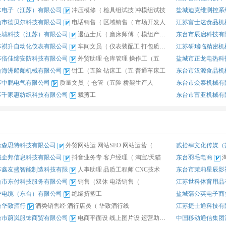
木电子（江苏）有限公司
冲压模修（
检具组试技
冲模组试技
盐城迪克维测控系
山市德贝尔科技有限公司
电话销售（
区域销售（
市场开发人
江苏富士迏食品机
胜城科技（江苏）有限公司
退伍士兵（
磨床师傅（
模组产线员
东台市辰启科技有
苏祺升自动化仪表有限公司
车间文员（
仪表装配工
打包质检员
江苏研瑞临精密机
苏倍佳缔安防科技有限公司
外贸助理
仓库管理
操作工（五
盐城市正龙电热科
台海洲船舶机械有限公司
钳工（五险
钻床工（五
普通车床工
东台市汉源食品机
苏中鹏电气有限公司
质量文员（
仓管（五险
桥架生产人
东台市众泰机械有
苏千家惠纺织科技有限公司
裁剪工
东台市富亚机械有
台森思特科技有限公司
外贸网站运
网站SEO
网站运营（
贰拾肆文化传媒（
城企邦信息科技有限公司
抖音业务专
客户经理（
淘宝/天猫
东台羽毛电商
苏鑫友盛智能制造科技有限
人事助理
品质工程师
CNC技术
东台市茉莉星辰影
台市东付科技服务有限公司
销售（双休
电话销售（
江苏世科体育用品
沪电缆（东台）有限公司
绝缘挤塑工
盐城蒲公英电子商
台华致酒行
酒类销售经
酒行店员（
华致酒行线
江苏捷士通科技有
台市蔚岚服饰商贸有限公司
电商平面设
线上图片设
运营助理（
中国移动通信集团