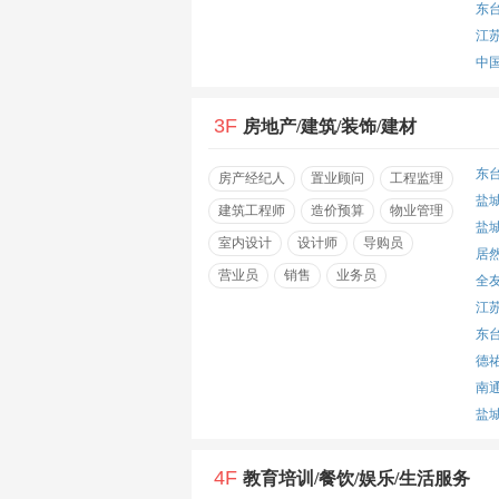
东
江
中
3F
房地产/建筑/装饰/建材
东
房产经纪人
置业顾问
工程监理
盐
建筑工程师
造价预算
物业管理
盐
室内设计
设计师
导购员
居
营业员
销售
业务员
全
江
东
德
南
盐
4F
教育培训/餐饮/娱乐/生活服务