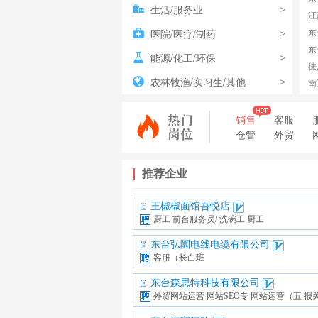
生活/服务业
>
江
东
医院/医疗/制药
>
东
能源/化工/环保
>
徕
农林牧渔/实习生/其他
>
南
销售
客服
仓管
外贸
推荐企业
王椒椒面馆吾悦店
厨工
前台服务员/
洗碗工
厨工
东台弘圜电线电缆有限公司
客服（长白班
东台森思特科技有限公司
外贸网站运营
网站SEO专
网站运营（五
报