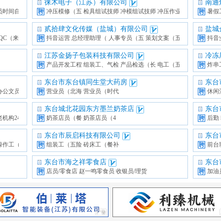
徕木电子（江苏）有限公司
南通
员时间自
冲压模修（五
检具组试技师
冲模组试技师
冲压作业员（
暑假
贰拾肆文化传媒（盐城）有限公司
盐城
IQC（来料
抖音运营
总经理助理（
人事专员（五
策划文案（五
抖音
江苏金扬子包装科技有限公司
冷冻
产品开发工程
组装工、气检
产品检选（长
电工（五险）
炸串
东台市东台镇同生堂大药房
东台
办公文员（五
营业员（北海
营业员（时代
休闲
东台城北花园东方墨兰奶茶店
东台
老机构24
奶茶店员（餐
奶茶店员（4
后勤
东台市辰启科技有限公司
东台
操作工（包住
组装工（五险
砖床工（餐补
前台
东台市海之祥零食店
东台
店员/零食店
赵一鸣零食员
收银员/理货
加油