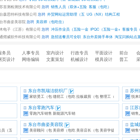
苏首测检测技术有限公司
急聘
销售人员（双休+五险
客服（包吃）
台森思特科技有限公司
急聘
外贸网站运营助理（五
UG（NX）结构工程
台市曲姿美容院
急聘
美容师（包吃住）
木电子（江苏）有限公司
急聘
冲压作业员（五险一金
IPQC（五险一金+
客服专员（五险一金
通熠威软件科技有限公司
急聘
急招送餐员可全职
东台外卖骑手单休
淘宝闪购站点直聘外
服务员
人事专员
室内设计
行政专员
平面设计
前台
网页设计
网络编辑
文案策划
机械设计
模具设计
普工
东台市凯瑞洁纺织厂
苏州
家纺烫工（包
缝纫工（包吃
拉板裁剪（包
整理工（包吃
悦来
东台零跑汽车
江苏
零跑汽车销售
新能源汽车销
销售
东台市曲姿美容院
盐城
关员（五险
美容顾问（包
美容师（包吃
美容店长（包
美容学徒
销售