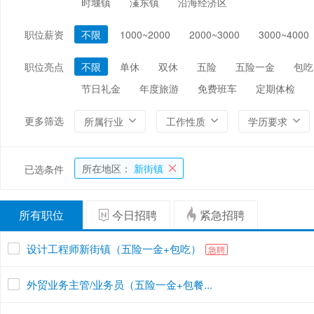
时堰镇
溱东镇
沿海经济区
编辑/出版/印刷
金融/证券/投资
保险
职位薪资
不限
1000~2000
2000~3000
3000~4000
能源/电力/矿产
化工
环保
职位亮点
不限
单休
双休
五险
五险一金
包吃
节日礼金
年度旅游
免费班车
定期体检
更多筛选
所属行业
工作性质
学历要求
所在地区：
新街镇
已选条件
所有职位
今日招聘
紧急招聘
设计工程师新街镇（五险一金+包吃）
急聘
外贸业务主管/业务员（五险一金+包餐...