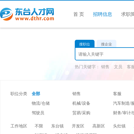
首 页
招聘信息
求职
搜职位
搜企业
热门关键字：
销售
文员
客
职位分类
全部
销售
客服
物流/仓储
机械/设备
汽车制造/
驾驶员
贸易/采购
财务/审计/
美容/美发
酒店/旅游
娱乐/休闲
工作地区
不限
东台镇
开发区
高新区
头灶镇
市场/媒介/公关
广告/会展/咨询
服装/纺织/