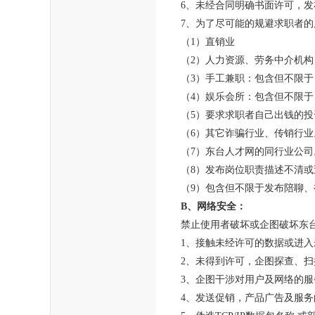
6、未经合同明确书面许可，
7、为了尽可能的规避求职者
（1）直销业
（2）人力资源、劳务中介机构
（3）手工兼职：包含但不限
（4）娱乐会所：包含但不限
（5）要求求职者自己出钱的
（6）其它诈骗行业、传销行业
（7）东台人才网的同行业公司
（8）发布岗位职责描述不清
（9）包含但不限于发布陪聊
B、网络安全：
禁止使用者破坏或企图破坏东
1、接触未经许可的数据或进
2、未得到许可，企图探查、
3、企图干涉对用户及网络的服
4、发送促销，产品广告及服务的E