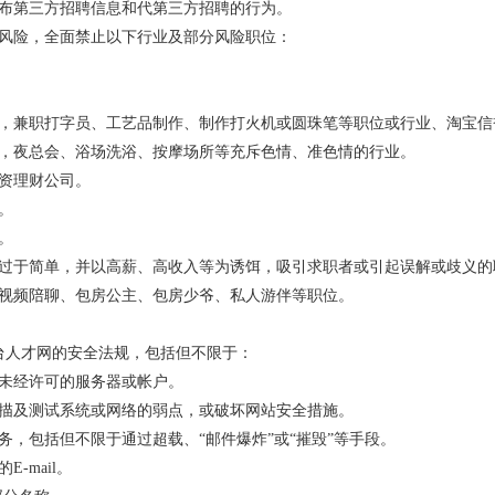
发布第三方招聘信息和代第三方招聘的行为。
的风险，全面禁止以下行业及部分风险职位：
于，兼职打字员、工艺品制作、制作打火机或圆珠笔等职位或行业、淘宝信
于，夜总会、浴场洗浴、按摩场所等充斥色情、准色情的行业。
投资理财公司。
。
。
或过于简单，并以高薪、高收入等为诱饵，吸引求职者或引起误解或歧义的
、视频陪聊、包房公主、包房少爷、私人游伴等职位。
台人才网的安全法规，包括但不限于：
入未经许可的服务器或帐户。
扫描及测试系统或网络的弱点，或破坏网站安全措施。
务，包括但不限于通过超载、“邮件爆炸”或“摧毁”等手段。
-mail。