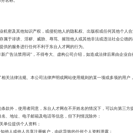
或部分名称。
商业机密及其他知识产权，或侵犯他人的隐私权、出版权或任何其他个人合
储存属于诽谤、淫秽、威胁、辱骂、摧毁他人或其他非法或违法社会公德的
网提供的服务进行任何不利于东台人才网的行为。
6年新广告法禁用词”
，不得夸大、虚构公司介绍，如
造成法律后果由企业自
了相关法律法规、本公司法律声明或网站使用规则的某一项或多项的用户
。
的条款外，使用者同意，东台人才网在不开姓名的情况下，可以向第三方
姓名、地址、电子邮箱及电话等信息，但下列情况除外：
相关单位提供个人资料；
告知他人或他人共享注册账户，由此导致的任何个人资料泄露；