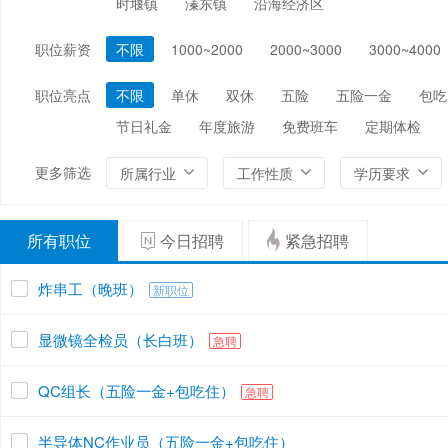
时堰镇
溱东镇
沿海经济区
编辑/出版/印刷
金融/证券/投资
保险
职位薪资
不限
1000~2000
2000~3000
3000~4000
能源/电力/矿产
化工
环保
职位亮点
不限
单休
双休
五险
五险一金
包吃
节日礼金
年度旅游
免费班车
定期体检
更多筛选
所属行业
工作性质
学历要求
所有职位
今日招聘
紧急招聘
炸串工（晚班）
新职位
显微镜全检员（长白班）
急聘
QC组长（五险一金+包吃住）
急聘
半导体NC作业员（五险一金+包吃住）