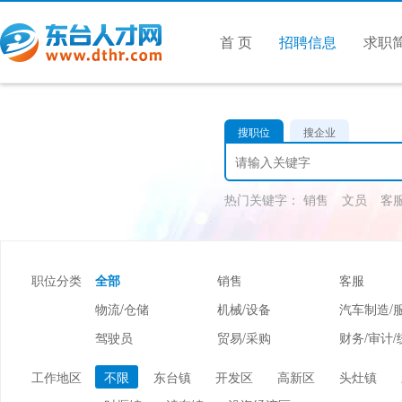
首 页
招聘信息
求职
搜职位
搜企业
热门关键字：
销售
文员
客
职位分类
全部
销售
客服
物流/仓储
机械/设备
汽车制造/
驾驶员
贸易/采购
财务/审计/
美容/美发
酒店/旅游
娱乐/休闲
工作地区
不限
东台镇
开发区
高新区
头灶镇
市场/媒介/公关
广告/会展/咨询
服装/纺织/