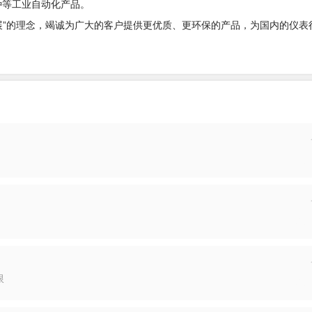
种等工业自动化产品。
”的理念，竭诚为广大的客户提供更优质、更环保的产品，为国内的仪表
投递
投递
限
投递