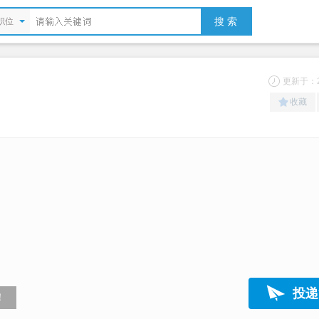
搜 索
职位
更新于：20
收藏
投递
！