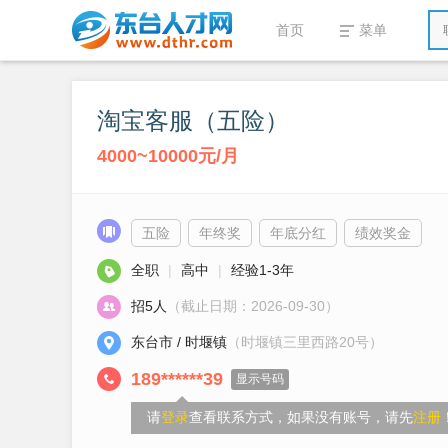
首页
菜单
淘宝客服（五险）
4000~10000元/月
五险
年终奖
年底分红
绩效奖金
全职
|
高中
|
经验1-3年
招5人
（截止日期：2026-09-30）
东台市 / 时堰镇
（时堰镇三里西路20号）
189******39
显示号码
请
登录
查看联系方式，如果没有账号，请先
注册