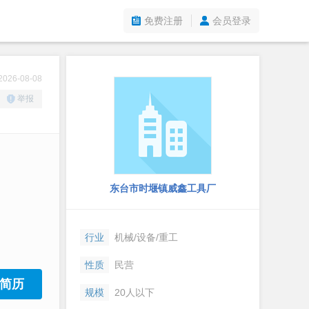
免费注册
会员登录
26-08-08
举报
东台市时堰镇威鑫工具厂
行业
机械/设备/重工
性质
民营
简历
规模
20人以下