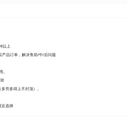
钟以上
产品订单，解决售前/中/后问题
用。
上班
（多劳多得上不封顶）。
就近选择