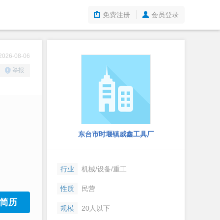
免费注册
会员登录
26-08-06
举报
东台市时堰镇威鑫工具厂
行业
机械/设备/重工
性质
民营
简历
规模
20人以下