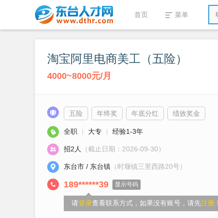
首页
菜单
淘宝阿里电商美工（五险）
4000~8000元/月
五险
年终奖
年底分红
绩效奖金
全职
|
大专
|
经验1-3年
招2人
（截止日期：2026-09-30）
东台市 / 东台镇
（时堰镇三里西路20号）
189******39
显示号码
请
登录
查看联系方式，如果没有账号，请先
注册