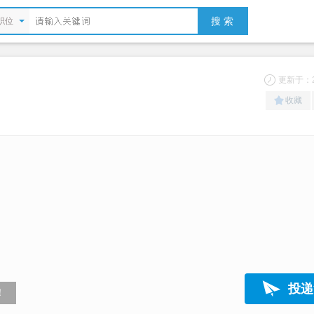
搜 索
职位
更新于：20
收藏
投递
！