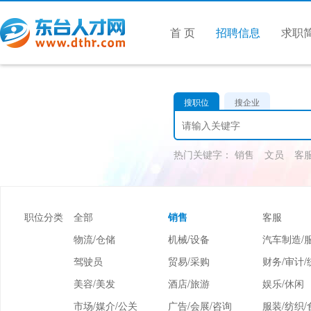
首 页
招聘信息
求职
搜职位
搜企业
热门关键字：
销售
文员
客
职位分类
全部
销售
客服
物流/仓储
机械/设备
汽车制造/
驾驶员
贸易/采购
财务/审计/
美容/美发
酒店/旅游
娱乐/休闲
市场/媒介/公关
广告/会展/咨询
服装/纺织/