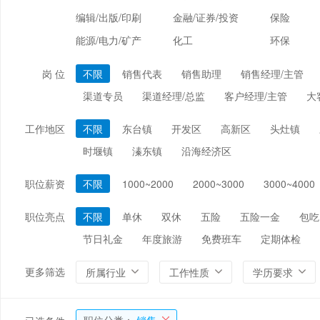
编辑/出版/印刷
金融/证券/投资
保险
能源/电力/矿产
化工
环保
岗 位
不限
销售代表
销售助理
销售经理/主管
渠道专员
渠道经理/总监
客户经理/主管
大
工作地区
不限
东台镇
开发区
高新区
头灶镇
时堰镇
溱东镇
沿海经济区
职位薪资
不限
1000~2000
2000~3000
3000~4000
职位亮点
不限
单休
双休
五险
五险一金
包吃
节日礼金
年度旅游
免费班车
定期体检
更多筛选
所属行业
工作性质
学历要求