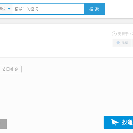
搜 索
职位
更新于：20
收藏
节日礼金
）
投递
！