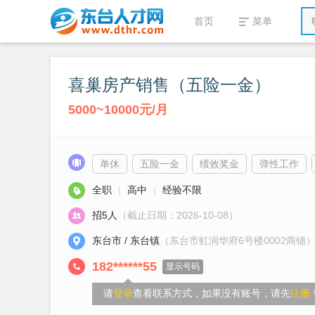
首页
菜单
喜巢房产销售（五险一金）
5000~10000元/月
单休
五险一金
绩效奖金
弹性工作
全职
|
高中
|
经验不限
招5人
（截止日期：2026-10-08）
东台市 / 东台镇
（东台市虹润华府6号楼0002商铺
182******55
显示号码
请
登录
查看联系方式，如果没有账号，请先
注册