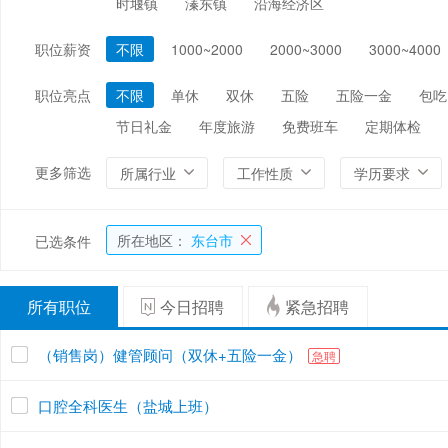
时堰镇
溱东镇
沿海经济区
编辑/出版/印刷
金融/证券/投资
保险
职位薪资
不限
1000~2000
2000~3000
3000~4000
能源/电力/矿产
化工
环保
职位亮点
不限
单休
双休
五险
五险一金
包吃
节日礼金
年度旅游
免费班车
定期体检
更多筛选
所属行业
工作性质
学历要求
所在地区：
东台市
已选条件
所有职位
今日招聘
紧急招聘
（销售岗）健管顾问（双休+五险一金）
急聘
口腔全科医生（盐城上班）