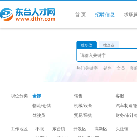
首 页
招聘信息
求职
搜职位
搜企业
热门关键字：
销售
文员
客
职位分类
全部
销售
客服
物流/仓储
机械/设备
汽车制造/
驾驶员
贸易/采购
财务/审计/
美容/美发
酒店/旅游
娱乐/休闲
工作地区
不限
东台镇
开发区
高新区
头灶镇
市场/媒介/公关
广告/会展/咨询
服装/纺织/