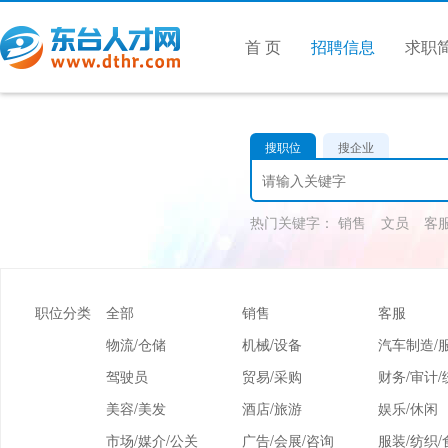
首 页
招聘信息
求职
搜职位
搜企业
热门关键字：
销售
文员
客
职位分类
全部
销售
客服
物流/仓储
机械/设备
汽车制造/
驾驶员
贸易/采购
财务/审计/
美容/美发
酒店/旅游
娱乐/休闲
市场/媒介/公关
广告/会展/咨询
服装/纺织/