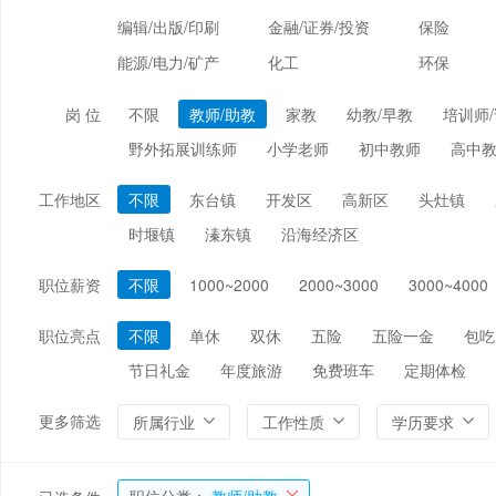
编辑/出版/印刷
金融/证券/投资
保险
能源/电力/矿产
化工
环保
岗 位
不限
教师/助教
家教
幼教/早教
培训师
野外拓展训练师
小学老师
初中教师
高中
工作地区
不限
东台镇
开发区
高新区
头灶镇
时堰镇
溱东镇
沿海经济区
职位薪资
不限
1000~2000
2000~3000
3000~4000
职位亮点
不限
单休
双休
五险
五险一金
包吃
节日礼金
年度旅游
免费班车
定期体检
更多筛选
所属行业
工作性质
学历要求