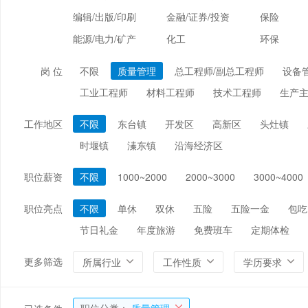
编辑/出版/印刷
金融/证券/投资
保险
能源/电力/矿产
化工
环保
岗 位
不限
质量管理
总工程师/副总工程师
设备
工业工程师
材料工程师
技术工程师
生产主
工作地区
不限
东台镇
开发区
高新区
头灶镇
时堰镇
溱东镇
沿海经济区
职位薪资
不限
1000~2000
2000~3000
3000~4000
职位亮点
不限
单休
双休
五险
五险一金
包吃
节日礼金
年度旅游
免费班车
定期体检
更多筛选
所属行业
工作性质
学历要求