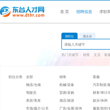
首 页
招聘信息
求职
搜职位
搜企业
热门关键字：
销售
文员
客
职位分类
全部
销售
客服
物流/仓储
机械/设备
汽车制造/
驾驶员
贸易/采购
财务/审计/
美容/美发
酒店/旅游
娱乐/休闲
市场/媒介/公关
广告/会展/咨询
服装/纺织/