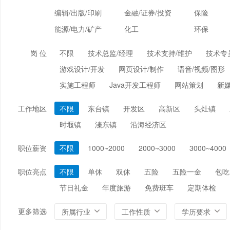
编辑/出版/印刷
金融/证券/投资
保险
能源/电力/矿产
化工
环保
岗 位
不限
技术总监/经理
技术支持/维护
技术专
游戏设计/开发
网页设计/制作
语音/视频/图形
实施工程师
Java开发工程师
网站策划
新
工作地区
不限
东台镇
开发区
高新区
头灶镇
时堰镇
溱东镇
沿海经济区
职位薪资
不限
1000~2000
2000~3000
3000~4000
职位亮点
不限
单休
双休
五险
五险一金
包吃
节日礼金
年度旅游
免费班车
定期体检
更多筛选
所属行业
工作性质
学历要求