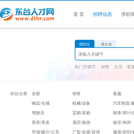
首 页
招聘信息
求职
搜职位
搜企业
热门关键字：
销售
文员
客
职位分类
全部
销售
客服
物流/仓储
机械/设备
汽车制造/
驾驶员
贸易/采购
财务/审计/
美容/美发
酒店/旅游
娱乐/休闲
市场/媒介/公关
广告/会展/咨询
服装/纺织/