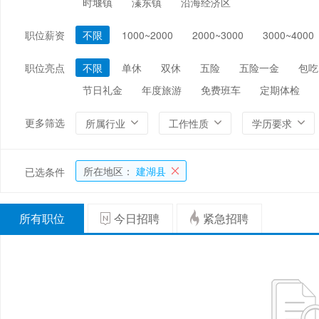
时堰镇
溱东镇
沿海经济区
编辑/出版/印刷
金融/证券/投资
保险
职位薪资
不限
1000~2000
2000~3000
3000~4000
能源/电力/矿产
化工
环保
职位亮点
不限
单休
双休
五险
五险一金
包吃
节日礼金
年度旅游
免费班车
定期体检
更多筛选
所属行业
工作性质
学历要求
所在地区：
建湖县
已选条件
所有职位
今日招聘
紧急招聘