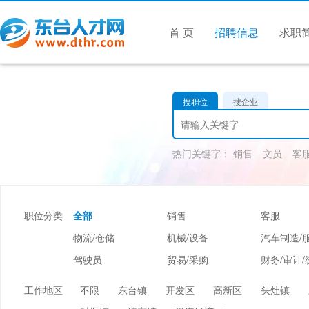
首 页
招聘信息
求职
搜职位
搜企业
热门关键字：
销售
文员
客
职位分类
全部
销售
客服
物流/仓储
机械/设备
汽车制造/
驾驶员
贸易/采购
财务/审计/
美容/美发
酒店/旅游
娱乐/休闲
工作地区
不限
东台镇
开发区
高新区
头灶镇
市场/媒介/公关
广告/会展/咨询
服装/纺织/