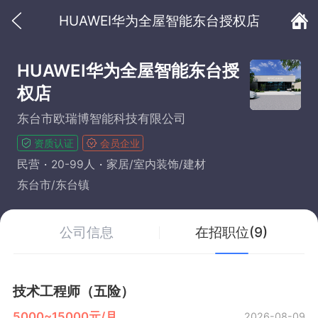
HUAWEI华为全屋智能东台授权店
HUAWEI华为全屋智能东台授
权店
东台市欧瑞博智能科技有限公司
资质认证
会员企业
民营
20-99人
家居/室内装饰/建材
东台市/东台镇
公司信息
在招职位(9)
技术工程师（五险）
5000~15000元/月
2026-08-09