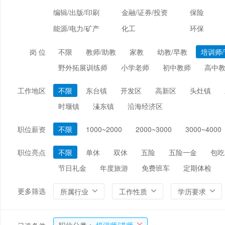
编辑/出版/印刷
金融/证券/投资
保险
能源/电力/矿产
化工
环保
岗 位
不限
教师/助教
家教
幼教/早教
培训师
野外拓展训练师
小学老师
初中教师
高中
工作地区
不限
东台镇
开发区
高新区
头灶镇
时堰镇
溱东镇
沿海经济区
职位薪资
不限
1000~2000
2000~3000
3000~4000
职位亮点
不限
单休
双休
五险
五险一金
包吃
节日礼金
年度旅游
免费班车
定期体检
更多筛选
所属行业
工作性质
学历要求