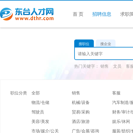
首 页
招聘信息
求职
搜职位
搜企业
热门关键字：
销售
文员
客
职位分类
全部
销售
客服
物流/仓储
机械/设备
汽车制造/
驾驶员
贸易/采购
财务/审计/
美容/美发
酒店/旅游
娱乐/休闲
市场/媒介/公关
广告/会展/咨询
服装/纺织/