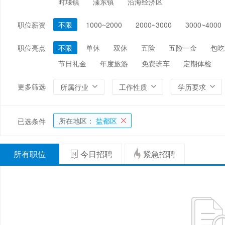
时堰镇
溱东镇
沿海经济区
编辑/出版/印刷
金融/证券/投资
保险
职位薪资
不限
1000~2000
2000~3000
3000~4000
能源/电力/矿产
化工
环保
职位亮点
不限
单休
双休
五险
五险一金
包吃
节日礼金
年度旅游
免费班车
定期体检
更多筛选
所属行业
工作性质
学历要求
所在地区：
盐都区
已选条件
所有职位
今日招聘
紧急招聘