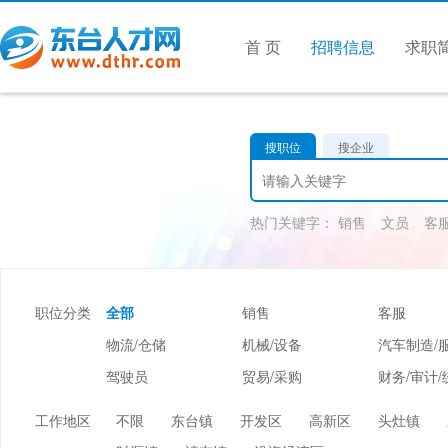
首 页
招聘信息
求职
搜职位
搜企业
热门关键字：
销售
文员
客
职位分类
全部
销售
客服
物流/仓储
机械/设备
汽车制造/
驾驶员
贸易/采购
财务/审计/
美容/美发
酒店/旅游
娱乐/休闲
工作地区
不限
东台镇
开发区
高新区
头灶镇
市场/媒介/公关
广告/会展/咨询
服装/纺织/