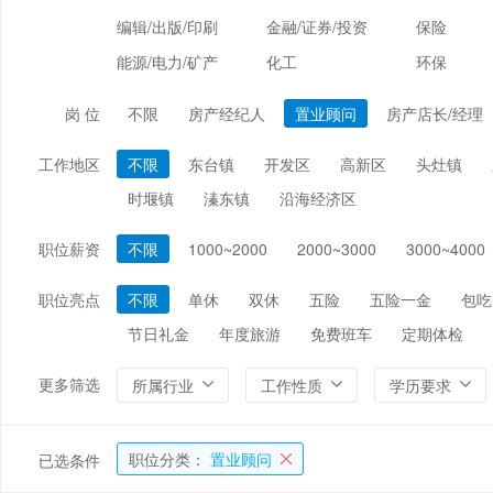
编辑/出版/印刷
金融/证券/投资
保险
能源/电力/矿产
化工
环保
岗 位
不限
房产经纪人
置业顾问
房产店长/经理
工作地区
不限
东台镇
开发区
高新区
头灶镇
时堰镇
溱东镇
沿海经济区
职位薪资
不限
1000~2000
2000~3000
3000~4000
职位亮点
不限
单休
双休
五险
五险一金
包吃
节日礼金
年度旅游
免费班车
定期体检
更多筛选
所属行业
工作性质
学历要求
职位分类：
置业顾问
已选条件