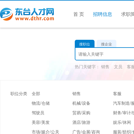
首 页
招聘信息
求职
搜职位
搜企业
热门关键字：
销售
文员
客
职位分类
全部
销售
客服
物流/仓储
机械/设备
汽车制造/
驾驶员
贸易/采购
财务/审计/
美容/美发
酒店/旅游
娱乐/休闲
市场/媒介/公关
广告/会展/咨询
服装/纺织/