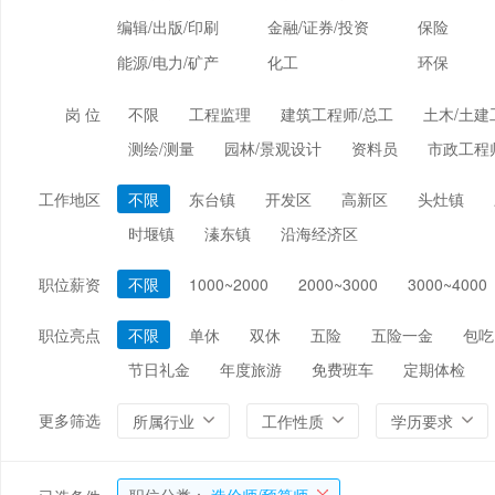
编辑/出版/印刷
金融/证券/投资
保险
能源/电力/矿产
化工
环保
岗 位
不限
工程监理
建筑工程师/总工
土木/土建
测绘/测量
园林/景观设计
资料员
市政工程
工作地区
不限
东台镇
开发区
高新区
头灶镇
时堰镇
溱东镇
沿海经济区
职位薪资
不限
1000~2000
2000~3000
3000~4000
职位亮点
不限
单休
双休
五险
五险一金
包吃
节日礼金
年度旅游
免费班车
定期体检
更多筛选
所属行业
工作性质
学历要求