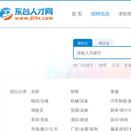
首 页
招聘信息
求职
搜职位
搜企业
热门关键字：
销售
文员
客
职位分类
全部
销售
客服
物流/仓储
机械/设备
汽车制造/
驾驶员
贸易/采购
财务/审计/
美容/美发
酒店/旅游
娱乐/休闲
市场/媒介/公关
广告/会展/咨询
服装/纺织/