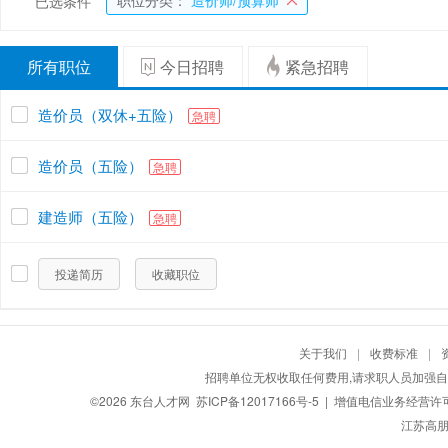
职位分类：
造价师/预算师
已选条件
所有职位
今日招聘
紧急招聘
造价员（双休+五险）
急聘
造价员（五险）
急聘
建造师（五险）
急聘
投递简历
收藏职位
关于我们
|
收费标准
|
招聘单位无权收取任何费用,请求职人员加强自
©2026
东台人才网
苏ICP备12017166号-5
| 增值电信业务经营许可证：
江苏高朋