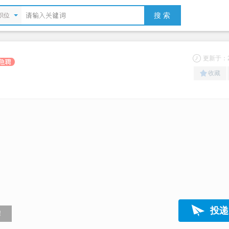
搜 索
职位
更新于：20
收藏
）
投递
！