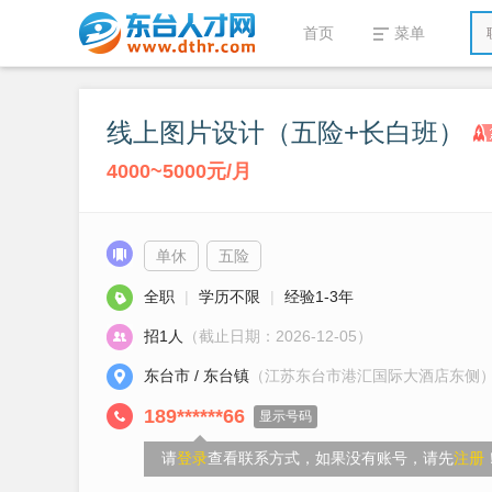
首页
菜单
线上图片设计（五险+长白班）
4000~5000元/月
单休
五险
全职
|
学历不限
|
经验1-3年
招1人
（截止日期：2026-12-05）
东台市 / 东台镇
（江苏东台市港汇国际大酒店东侧
189******66
显示号码
请
登录
查看联系方式，如果没有账号，请先
注册