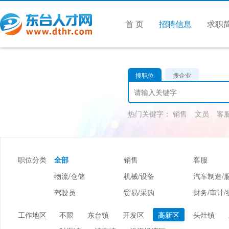
首 页
招聘信息
求职
搜职位
搜企业
热门关键字：
销售
文员
客
职位分类
全部
销售
客服
物流/仓储
机械/设备
汽车制造/
驾驶员
贸易/采购
财务/审计/
美容/美发
酒店/旅游
娱乐/休闲
工作地区
不限
东台镇
开发区
高新区
头灶镇
市场/媒介/公关
广告/会展/咨询
服装/纺织/