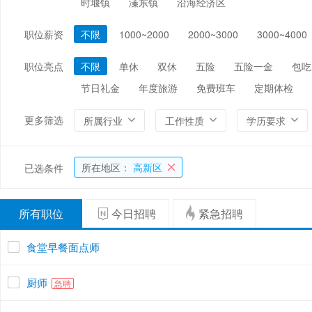
时堰镇
溱东镇
沿海经济区
编辑/出版/印刷
金融/证券/投资
保险
职位薪资
不限
1000~2000
2000~3000
3000~4000
能源/电力/矿产
化工
环保
职位亮点
不限
单休
双休
五险
五险一金
包吃
节日礼金
年度旅游
免费班车
定期体检
更多筛选
所属行业
工作性质
学历要求
所在地区：
高新区
已选条件
所有职位
今日招聘
紧急招聘
食堂早餐面点师
厨师
急聘