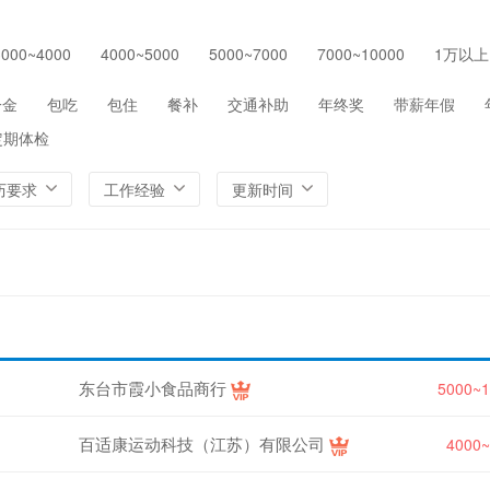
保险
医院/医疗/护理
制药/生物工程
通信/
3000~4000
4000~5000
5000~7000
7000~10000
1万以上
环保
农/林/牧/渔业
其他
一金
包吃
包住
餐补
交通补助
年终奖
带薪年假
定期体检
历要求
工作经验
更新时间
东台市霞小食品商行
5000~
百适康运动科技（江苏）有限公司
4000