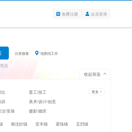
免费注册
会员登录
分类搜索
地图找工作
理员
收起筛选
职位
普工/技工
更多
培训
美术/设计/创意
洁/安保
摄影/婚庆
管理
超市/百货/零售
镇
南沈灶镇
安丰镇
梁垛镇
五烈镇
翻译