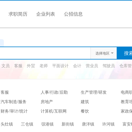
求职简历
企业列表
公招信息
选择地区
文员
客服
外贸
老师
平面设计
会计
营业员
驾驶员
仓库管
客服
人事/行政/后勤
生产管理/研发
电商
汽车制造/服务
房地产
建筑
教育
财务/审计/统计
计算机/互联网
餐饮
家政保
娱乐/休闲
保健按摩
运动健身
高级
头灶镇
三仓镇
弶港镇
新街镇
唐洋镇
许河镇
富安
服装/纺织/食品
质控/安防
电子/电气
法律