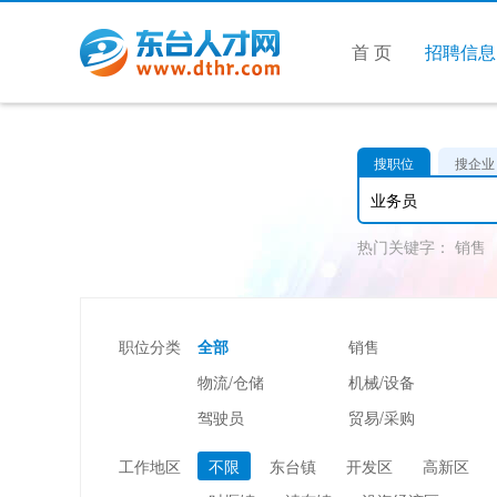
首 页
招聘信息
搜职位
搜企业
热门关键字：
销售
职位分类
全部
销售
物流/仓储
机械/设备
驾驶员
贸易/采购
美容/美发
酒店/旅游
工作地区
不限
东台镇
开发区
高新区
市场/媒介/公关
广告/会展/咨询