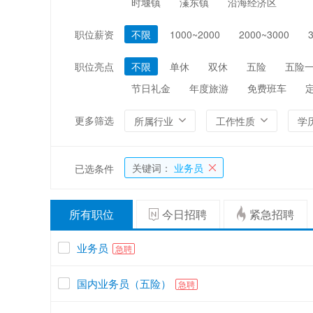
时堰镇
溱东镇
沿海经济区
编辑/出版/印刷
金融/证券/投资
职位薪资
不限
1000~2000
2000~3000
能源/电力/矿产
化工
职位亮点
不限
单休
双休
五险
五险
节日礼金
年度旅游
免费班车
更多筛选
所属行业
工作性质
学
关键词：
业务员
已选条件
所有职位
今日招聘
紧急招聘
业务员
急聘
国内业务员（五险）
急聘