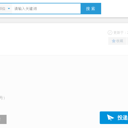
搜 索
职位
更新于：20
收藏
号）
投递
！