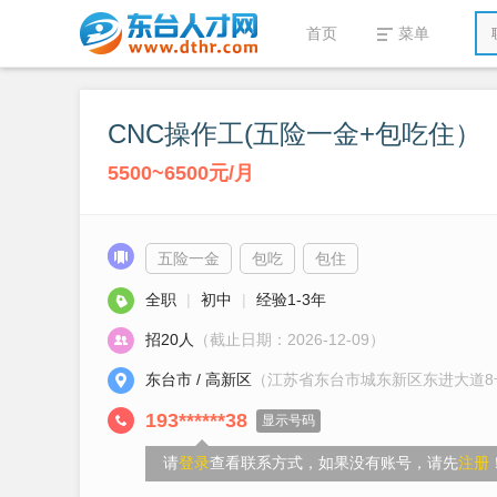
首页
菜单
CNC操作工(五险一金+包吃住）
5500~6500元/月
五险一金
包吃
包住
全职
|
初中
|
经验1-3年
招20人
（截止日期：2026-12-09）
东台市 / 高新区
（江苏省东台市城东新区东进大道8
193******38
显示号码
请
登录
查看联系方式，如果没有账号，请先
注册