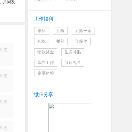
，共同发
工作福利
单休
五险
五险一金
包吃
餐补
年终奖
昨天
绩效奖金
生育补贴
简历
弹性工作
节日礼金
定期体检
昨天
简历
微信分享
昨天
简历
昨天