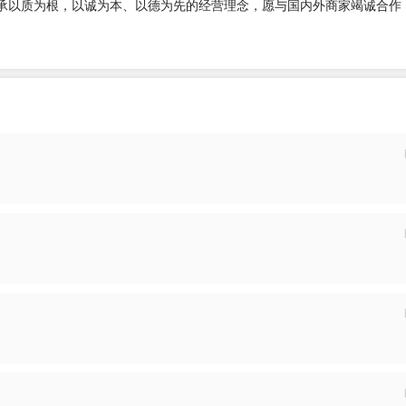
承以质为根，以诚为本、以德为先的经营理念，愿与国内外商家竭诚合作
投递
投递
投递