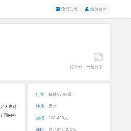
免费注册
会员登录
好公司，一起分享
行业
机械/设备/重工
性质
民营
足客户对
了国内外
规模
100-499人
地区
东台市 / 梁垛镇