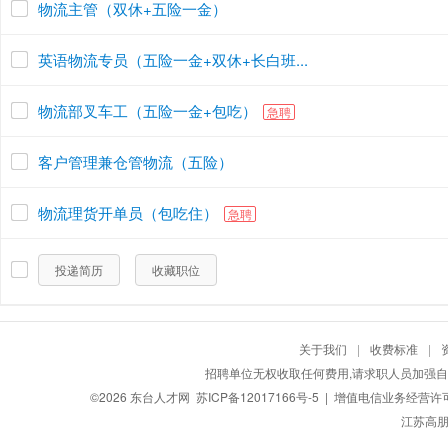
物流主管（双休+五险一金）
英语物流专员（五险一金+双休+长白班...
物流部叉车工（五险一金+包吃）
急聘
客户管理兼仓管物流（五险）
物流理货开单员（包吃住）
急聘
投递简历
收藏职位
关于我们
|
收费标准
|
招聘单位无权收取任何费用,请求职人员加强自
©2026
东台人才网
苏ICP备12017166号-5
| 增值电信业务经营许可证：
江苏高朋