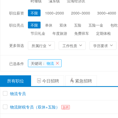
时堰镇
溱东镇
沿海经济区
编辑/出版/印刷
金融/证券/投资
保险
职位薪资
不限
1000~2000
2000~3000
3000~4000
能源/电力/矿产
化工
环保
职位亮点
不限
单休
双休
五险
五险一金
包吃
节日礼金
年度旅游
免费班车
定期体检
更多筛选
所属行业
工作性质
学历要求
关键词：
物流
已选条件
所有职位
今日招聘
紧急招聘
物流专员
物流财税专员（双休+五险）
急聘