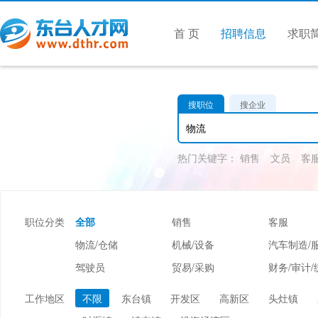
首 页
招聘信息
求职
搜职位
搜企业
热门关键字：
销售
文员
客
职位分类
全部
销售
客服
物流/仓储
机械/设备
汽车制造/
驾驶员
贸易/采购
财务/审计/
美容/美发
酒店/旅游
娱乐/休闲
工作地区
不限
东台镇
开发区
高新区
头灶镇
市场/媒介/公关
广告/会展/咨询
服装/纺织/