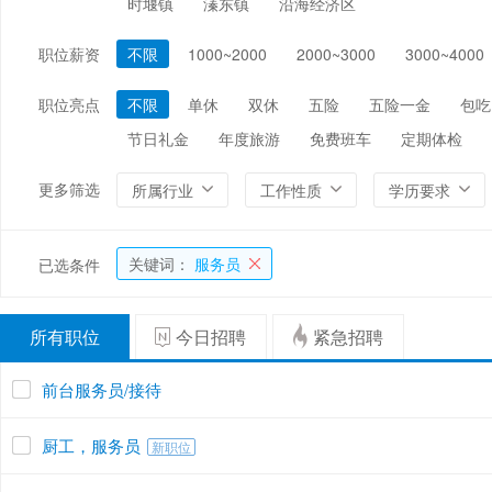
时堰镇
溱东镇
沿海经济区
编辑/出版/印刷
金融/证券/投资
保险
职位薪资
不限
1000~2000
2000~3000
3000~4000
能源/电力/矿产
化工
环保
职位亮点
不限
单休
双休
五险
五险一金
包吃
节日礼金
年度旅游
免费班车
定期体检
更多筛选
所属行业
工作性质
学历要求
关键词：
服务员
已选条件
所有职位
今日招聘
紧急招聘
前台服务员/接待
厨工，服务员
新职位