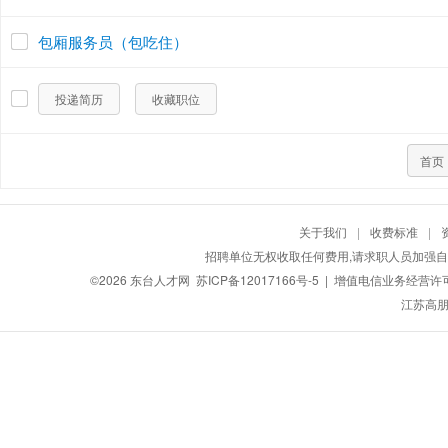
包厢服务员（包吃住）
投递简历
收藏职位
首页
关于我们
|
收费标准
|
招聘单位无权收取任何费用,请求职人员加强自
©2026
东台人才网
苏ICP备12017166号-5
| 增值电信业务经营许可证：
江苏高朋