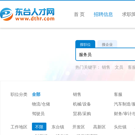
首 页
招聘信息
求职
搜职位
搜企业
热门关键字：
销售
文员
客
职位分类
全部
销售
客服
物流/仓储
机械/设备
汽车制造/
驾驶员
贸易/采购
财务/审计/
美容/美发
酒店/旅游
娱乐/休闲
工作地区
不限
东台镇
开发区
高新区
头灶镇
市场/媒介/公关
广告/会展/咨询
服装/纺织/