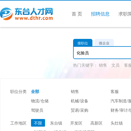
首 页
招聘信息
求职
搜职位
搜企业
热门关键字：
销售
文员
客
职位分类
全部
销售
客服
物流/仓储
机械/设备
汽车制造/
驾驶员
贸易/采购
财务/审计/
美容/美发
酒店/旅游
娱乐/休闲
工作地区
不限
东台镇
开发区
高新区
头灶镇
市场/媒介/公关
广告/会展/咨询
服装/纺织/