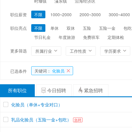
时堰镇
溱东镇
沿海经济区
编辑/出版/印刷
金融/证券/投资
保险
职位薪资
不限
1000~2000
2000~3000
3000~4000
能源/电力/矿产
化工
环保
职位亮点
不限
单休
双休
五险
五险一金
包吃
节日礼金
年度旅游
免费班车
定期体检
更多筛选
所属行业
工作性质
学历要求
关键词：
化验员
已选条件
所有职位
今日招聘
紧急招聘
化验员（单休+专业对口）
乳品化验员（五险一金+包吃）
急聘