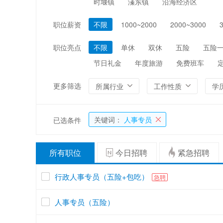
时堰镇
溱东镇
沿海经济区
编辑/出版/印刷
金融/证券/投资
职位薪资
不限
1000~2000
2000~3000
能源/电力/矿产
化工
职位亮点
不限
单休
双休
五险
五险
节日礼金
年度旅游
免费班车
更多筛选
所属行业
工作性质
学
关键词：
人事专员
已选条件
所有职位
今日招聘
紧急招聘
行政人事专员（五险+包吃）
急聘
人事专员（五险）