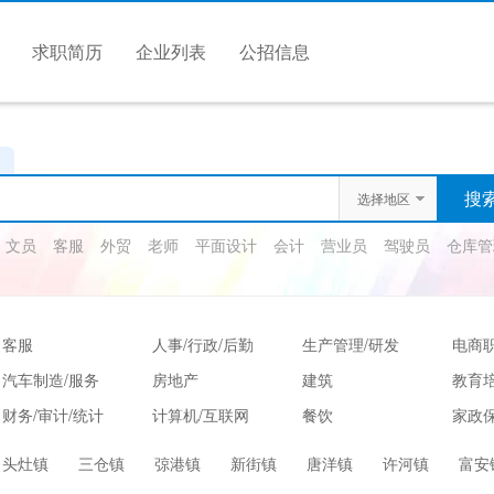
求职简历
企业列表
公招信息
选择地区
文员
客服
外贸
老师
平面设计
会计
营业员
驾驶员
仓库管
客服
人事/行政/后勤
生产管理/研发
电商
汽车制造/服务
房地产
建筑
教育
财务/审计/统计
计算机/互联网
餐饮
家政保
娱乐/休闲
保健按摩
运动健身
高级
头灶镇
三仓镇
弶港镇
新街镇
唐洋镇
许河镇
富安
服装/纺织/食品
质控/安防
电子/电气
法律