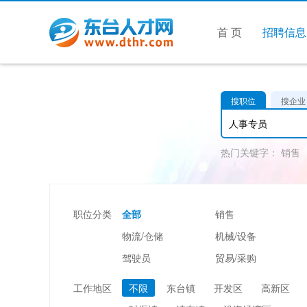
首 页
招聘信息
搜职位
搜企业
热门关键字：
销售
职位分类
全部
销售
物流/仓储
机械/设备
驾驶员
贸易/采购
美容/美发
酒店/旅游
工作地区
不限
东台镇
开发区
高新区
市场/媒介/公关
广告/会展/咨询