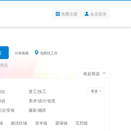
免费注册
会员登录
分类搜索
地图找工作
理员
收起筛选
职位
普工/技工
更多
培训
美术/设计/创意
洁/安保
摄影/婚庆
管理
超市/百货/零售
镇
南沈灶镇
安丰镇
梁垛镇
五烈镇
翻译