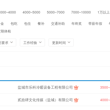
保险
医院/医疗/护理
制药/生物工程
通信/
3000~4000
4000~5000
5000~7000
7000~10000
1万以上
环保
农/林/牧/渔业
其他
一金
包吃
包住
餐补
交通补助
年终奖
带薪年假
定期体检
历要求
工作经验
更新时间
盐城市乐科冷暖设备工程有限公司
3500
贰拾肆文化传媒（盐城）有限公司
4000