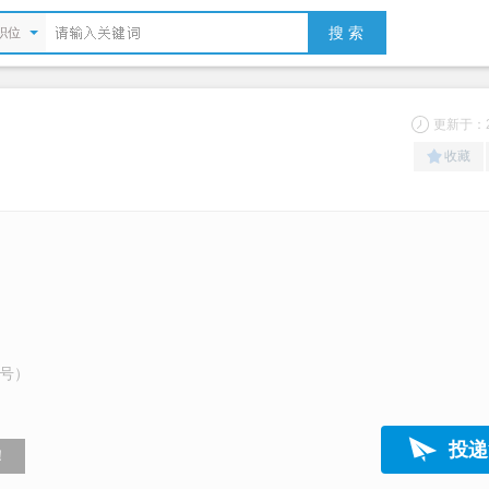
搜 索
职位
更新于：20
收藏
9号）
投递
！