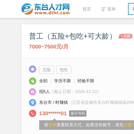
首页
菜单
普工（五险+包吃+可大龄）
7000~7500元/月
五险
包吃
全职
|
学历不限
|
经验不限
招5人
（截止日期：2026-12-22）
东台市 / 时堰镇
（江苏省盐城市东台时堰镇镇南28
130******01
显示号码
请
登录
查看联系方式，如果没有账号，请先
注册