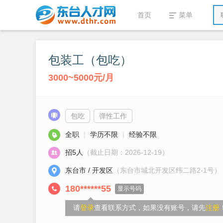
首页
菜单
包装工（包吃）
3000~5000元/月
包吃
弹性工作
全职
|
学历不限
|
经验不限
招5人
（截止日期：2026-12-19）
东台市 / 开发区
（东台市城北开发区纬二路2-1号）
180******55
显示号码
请
登录
查看联系方式，如果没有账号，请先
注册