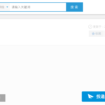
搜 索
职位
更新于：20
收藏
投递
！