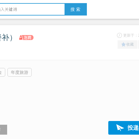
搜 索
餐补）
更新于：20
收藏
金
年度旅游
投递
！