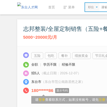
首页
菜单
职位
志邦整装/全屋定制销售（五险+
5000~20000元/月
五险
包吃
餐补
绩效奖金
节日礼
全职
|
学历不限
|
经验不限
招5人
（截止日期：2026-12-07）
东台市
（东台市范公南路居然之家）
180******86
显示号码
请
登录
查看联系方式，如果没有账号，请先
注册