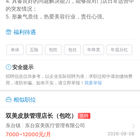
4. 具备良好的问题解决能力，能够应对门店日常运营中
的突发情况；
5. 形象气质佳，热爱美容行业，责任心强。
福利待遇
单休
五险
包吃
包住
年终奖
年底分红
安全提示
招聘信息仅供参考，以企业实际招聘为准；求职过程中请勿缴纳费
用，谨防诈骗。如有不实，请立即举报！
我要举报
相似职位
双美皮肤管理店长（包吃）
急聘
|
东台镇
东台宸美医疗管理有限公司
2026-08-08
7000~12000元/月