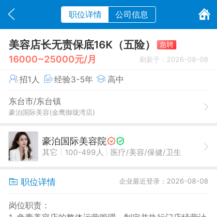
职位详情
公司信息
美容店长无责保底16K（五险）
急聘
16000~25000元/月
刷新于：2026-08-08
招1人
经验3-5年
高中
东台市/东台镇
豪泊国际美容(金鹰御珑湾店)
豪泊国际美容院
|
|
其它
100-499人
医疗/美容/保健/卫生
职位详情
企业最近登录：2026-08-08
岗位职责：