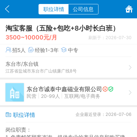
职位详情
公司信息
淘宝客服（五险+包吃+8小时长白班）
3500~10000元/月
刷新于：2026-07-30
招5人
经验1-3年
中专
东台市/东台镇
江苏省盐城市东台市广山镇廉广线8号
东台市诚泰中鑫磁业有限公司
|
|
民营
20-99人
互联网/电子商务
职位详情
企业最近登录：2026-07-06
岗位职责：