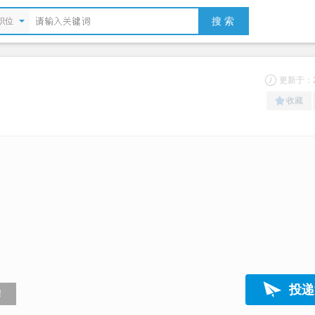
搜 索
职位
更新于：20
收藏
投递
！