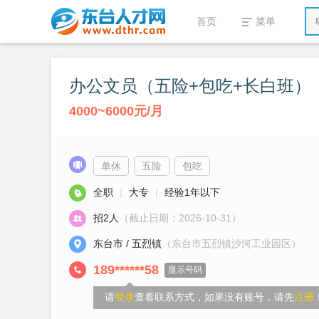
首页
菜单
办公文员（五险+包吃+长白班）
4000~6000元/月
单休
五险
包吃
全职
|
大专
|
经验1年以下
招2人
（截止日期：2026-10-31）
东台市 / 五烈镇
（东台市五烈镇沙河工业园区）
189******58
显示号码
请
登录
查看联系方式，如果没有账号，请先
注册