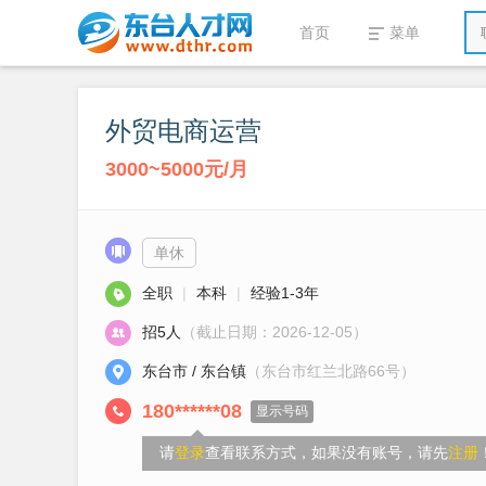
首页
菜单
外贸电商运营
3000~5000元/月
单休
全职
|
本科
|
经验1-3年
招5人
（截止日期：2026-12-05）
东台市 / 东台镇
（东台市红兰北路66号）
180******08
显示号码
请
登录
查看联系方式，如果没有账号，请先
注册