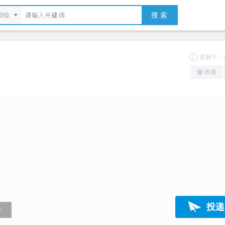
搜 索
职位
更新于：20
收藏
投递
！