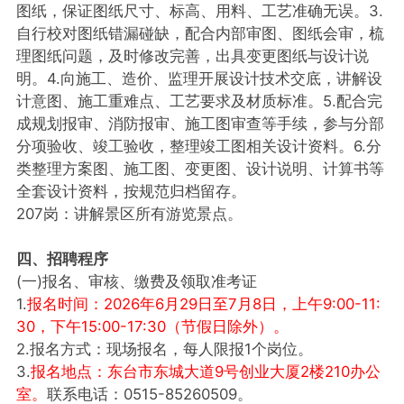
图纸，保证图纸尺寸、标高、用料、工艺准确无误。3.
自行校对图纸错漏碰缺，配合内部审图、图纸会审，梳
理图纸问题，及时修改完善，出具变更图纸与设计说
明。4.向施工、造价、监理开展设计技术交底，讲解设
计意图、施工重难点、工艺要求及材质标准。5.配合完
成规划报审、消防报审、施工图审查等手续，参与分部
分项验收、竣工验收，整理竣工图相关设计资料。6.分
类整理方案图、施工图、变更图、设计说明、计算书等
全套设计资料，按规范归档留存。
207岗：讲解景区所有游览景点。
四、招聘程序
(一)报名、审核、缴费及领取准考证
1.
报名时间：2026年6月29日至7月8日，上午9:00-11:
30，下午15:00-17:30（节假日除外）。
2.报名方式：现场报名，每人限报1个岗位。
3.
报名地点：东台市东城大道9号创业大厦2楼210办公
室。
联系电话：0515-85260509。