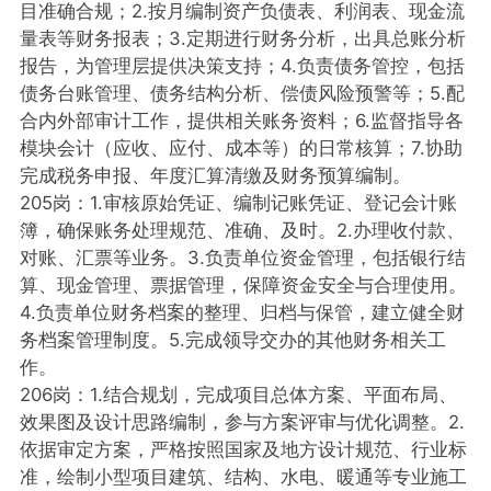
目准确合规；2.按月编制资产负债表、利润表、现金流
量表等财务报表；3.定期进行财务分析，出具总账分析
报告，为管理层提供决策支持；4.负责债务管控，包括
债务台账管理、债务结构分析、偿债风险预警等；5.配
合内外部审计工作，提供相关账务资料；6.监督指导各
模块会计（应收、应付、成本等）的日常核算；7.协助
完成税务申报、年度汇算清缴及财务预算编制。
205岗：1.审核原始凭证、编制记账凭证、登记会计账
簿，确保账务处理规范、准确、及时。2.办理收付款、
对账、汇票等业务。3.负责单位资金管理，包括银行结
算、现金管理、票据管理，保障资金安全与合理使用。
4.负责单位财务档案的整理、归档与保管，建立健全财
务档案管理制度。5.完成领导交办的其他财务相关工
作。
206岗：1.结合规划，完成项目总体方案、平面布局、
效果图及设计思路编制，参与方案评审与优化调整。2.
依据审定方案，严格按照国家及地方设计规范、行业标
准，绘制小型项目建筑、结构、水电、暖通等专业施工