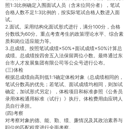
照1:3比例确定入围面试人员（含末位同分者），笔试
合格人数不足1:3比例的，按实际笔试合格人数进入面
试。
2.面试。采用结构化面试形式进行，满分100分，合格
分数线为60分。重点考查考生的政策理论水平、综合素
质和岗位适应能力等。
3.总成绩。按照笔试成绩×50%+面试成绩×50%计算总
成绩。总成绩按四舍五入法保留两位小数。最终通过东
台市人才发展集团有限公司等公众号进行公布。
(三)体检
根据总成绩由高到低1:1确定体检对象（总成绩相同的，
笔试分数高的优先；若笔试、面试成绩均相同，则加试
确定，加试形式另定），体检项目和标准参照《公务员
录用体检通用标准（试行）》执行。体检费用由应聘人
员自行承担。
(四)考察
对考察对象的德、能、勤、绩、廉情况及其政治素养与
职位的匹配程度进行全面考察。