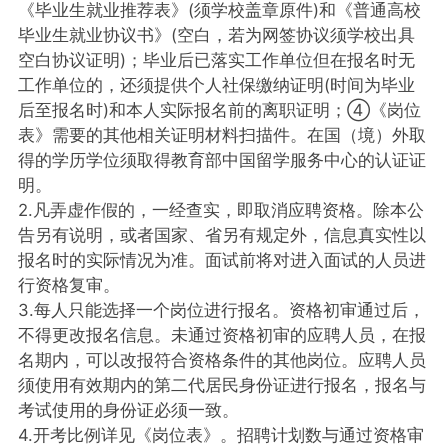
《毕业生就业推荐表》(须学校盖章原件)和《普通高校
毕业生就业协议书》(空白，若为网签协议须学校出具
空白协议证明)；毕业后已落实工作单位但在报名时无
工作单位的，还须提供个人社保缴纳证明(时间为毕业
后至报名时)和本人实际报名前的离职证明；④《岗位
表》需要的其他相关证明材料扫描件。在国（境）外取
得的学历学位须取得教育部中国留学服务中心的认证证
明。
2.凡弄虚作假的，一经查实，即取消应聘资格。除本公
告另有说明，或者国家、省另有规定外，信息真实性以
报名时的实际情况为准。面试前将对进入面试的人员进
行资格复审。
3.每人只能选择一个岗位进行报名。资格初审通过后，
不得更改报名信息。未通过资格初审的应聘人员，在报
名期内，可以改报符合资格条件的其他岗位。应聘人员
须使用有效期内的第二代居民身份证进行报名，报名与
考试使用的身份证必须一致。
4.开考比例详见《岗位表》。招聘计划数与通过资格审