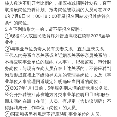
核人数达不到开考比例的，相应核减招聘计划数，直至
取消该岗位招聘计划。报考岗位被取消的人员可在202
6年7月8日14：00-18：00登录报名网站改报其他符合
条件的岗位。
5.有下列情形之一的，请不要报名应聘：
①现役军人或国民教育序列普通高校在读非2026届毕
业生；
②与事业单位负责人员有夫妻关系、直系血亲关系、
三代以内旁系血亲关系或者近姻亲关系等亲属关系的，
不得应聘事业单位的组织（人事）、纪检监察、审计财
务岗位；与现有在岗人员存在上述关系的，不得应聘到
岗后形成直接上下级领导关系的管理类岗位，以及《事
业单位人事管理回避规定》明确应当回避的岗位；
③2027年1月1日前，5年服务期未满的新录用公务员、
经公开招聘被江苏省地方各类事业单位聘用且3年服务
期未满的在编（在册）人员、有规定（含协议明确）不
得解聘离开工作单位（岗位）的人员。
④国家和省另有规定不得应聘到事业单位的人员。