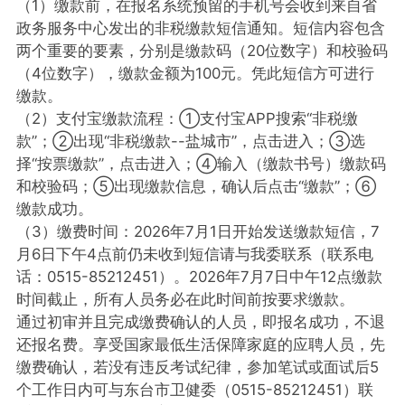
（1）缴款前，在报名系统预留的手机号会收到来自省
政务服务中心发出的非税缴款短信通知。短信内容包含
两个重要的要素，分别是缴款码（20位数字）和校验码
（4位数字），缴款金额为100元。凭此短信方可进行
缴款。
（2）支付宝缴款流程：①支付宝APP搜索“非税缴
款”；②出现“非税缴款--盐城市”，点击进入；③选
择“按票缴款”，点击进入；④输入（缴款书号）缴款码
和校验码；⑤出现缴款信息，确认后点击“缴款”；⑥
缴款成功。
（3）缴费时间：2026年7月1日开始发送缴款短信，7
月6日下午4点前仍未收到短信请与我委联系（联系电
话：0515-85212451）。2026年7月7日中午12点缴款
时间截止，所有人员务必在此时间前按要求缴款。
通过初审并且完成缴费确认的人员，即报名成功，不退
还报名费。享受国家最低生活保障家庭的应聘人员，先
缴费确认，若没有违反考试纪律，参加笔试或面试后5
个工作日内可与东台市卫健委（0515-85212451）联