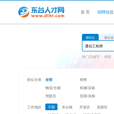
首 页
招聘信息
搜职位
搜企业
热门关键字：
销售
职位分类
全部
销售
物流/仓储
机械/设备
驾驶员
贸易/采购
美容/美发
酒店/旅游
工作地区
不限
东台镇
开发区
高新区
市场/媒介/公关
广告/会展/咨询