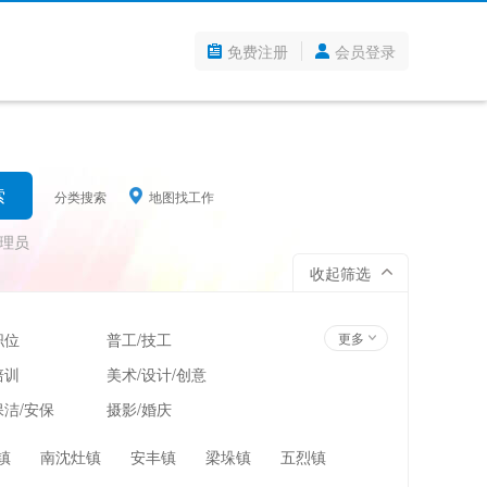
免费注册
会员登录
分类搜索
地图找工作
理员
收起筛选
职位
普工/技工
更多
培训
美术/设计/创意
洁/安保
摄影/婚庆
管理
超市/百货/零售
镇
南沈灶镇
安丰镇
梁垛镇
五烈镇
翻译