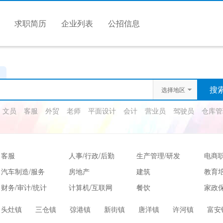
求职简历
企业列表
公招信息
选择地区
文员
客服
外贸
老师
平面设计
会计
营业员
驾驶员
仓库管
客服
人事/行政/后勤
生产管理/研发
电商
汽车制造/服务
房地产
建筑
教育
财务/审计/统计
计算机/互联网
餐饮
家政保
娱乐/休闲
保健按摩
运动健身
高级
头灶镇
三仓镇
弶港镇
新街镇
唐洋镇
许河镇
富安
服装/纺织/食品
质控/安防
电子/电气
法律