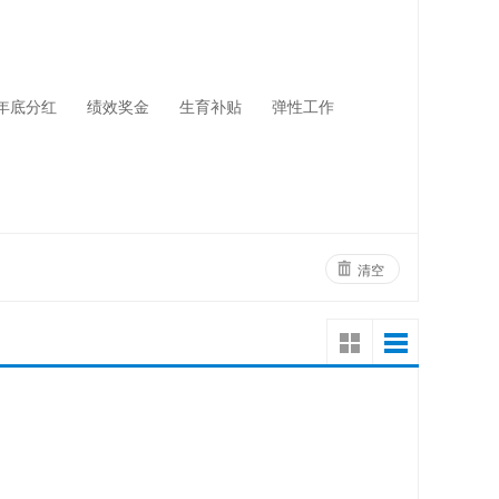
网络设备
物业管理
年底分红
绩效奖金
生育补贴
弹性工作
清空
！