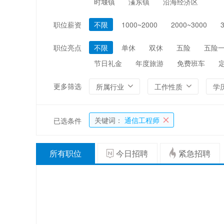
时堰镇
溱东镇
沿海经济区
编辑/出版/印刷
金融/证券/投资
职位薪资
不限
1000~2000
2000~3000
能源/电力/矿产
化工
职位亮点
不限
单休
双休
五险
五险
节日礼金
年度旅游
免费班车
更多筛选
所属行业
工作性质
学
关键词：
通信工程师
已选条件
所有职位
今日招聘
紧急招聘