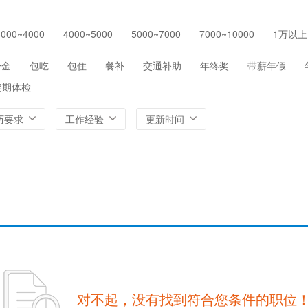
保险
医院/医疗/护理
制药/生物工程
通信/
3000~4000
4000~5000
5000~7000
7000~10000
1万以上
环保
农/林/牧/渔业
其他
一金
包吃
包住
餐补
交通补助
年终奖
带薪年假
定期体检
历要求
工作经验
更新时间
对不起，没有找到符合您条件的职位