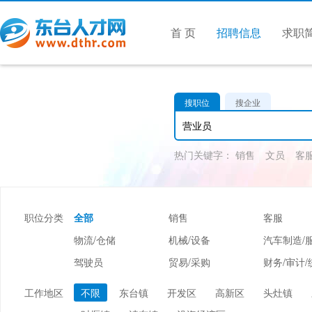
首 页
招聘信息
求职
搜职位
搜企业
热门关键字：
销售
文员
客
职位分类
全部
销售
客服
物流/仓储
机械/设备
汽车制造/
驾驶员
贸易/采购
财务/审计/
美容/美发
酒店/旅游
娱乐/休闲
工作地区
不限
东台镇
开发区
高新区
头灶镇
市场/媒介/公关
广告/会展/咨询
服装/纺织/