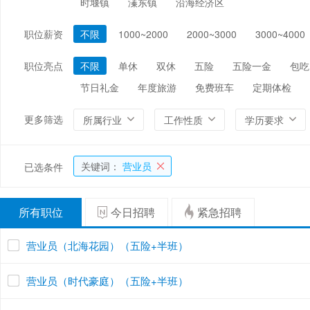
时堰镇
溱东镇
沿海经济区
编辑/出版/印刷
金融/证券/投资
保险
职位薪资
不限
1000~2000
2000~3000
3000~4000
能源/电力/矿产
化工
环保
职位亮点
不限
单休
双休
五险
五险一金
包吃
节日礼金
年度旅游
免费班车
定期体检
更多筛选
所属行业
工作性质
学历要求
关键词：
营业员
已选条件
所有职位
今日招聘
紧急招聘
营业员（北海花园）（五险+半班）
营业员（时代豪庭）（五险+半班）