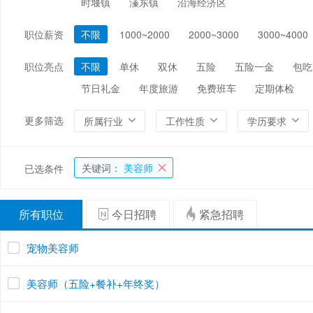
时堰镇
溱东镇
沿海经济区
编辑/出版/印刷
金融/证券/投资
保险
职位薪资
不限
1000~2000
2000~3000
3000~4000
能源/电力/矿产
化工
环保
职位亮点
不限
单休
双休
五险
五险一金
包吃
节日礼金
年度旅游
免费班车
定期体检
更多筛选
所属行业
工作性质
学历要求
关键词：
美容师
已选条件
所有职位
今日招聘
紧急招聘
宠物美容师
美容师（五险+餐补+年终奖）