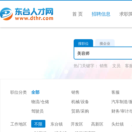
首 页
招聘信息
求职
搜职位
搜企业
热门关键字：
销售
文员
客
职位分类
全部
销售
客服
物流/仓储
机械/设备
汽车制造/
驾驶员
贸易/采购
财务/审计/
美容/美发
酒店/旅游
娱乐/休闲
工作地区
不限
东台镇
开发区
高新区
头灶镇
市场/媒介/公关
广告/会展/咨询
服装/纺织/