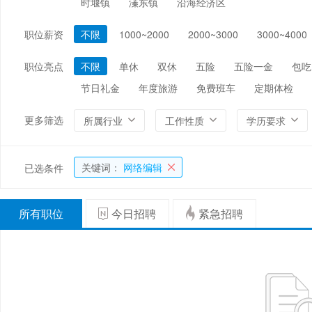
时堰镇
溱东镇
沿海经济区
编辑/出版/印刷
金融/证券/投资
保险
职位薪资
不限
1000~2000
2000~3000
3000~4000
能源/电力/矿产
化工
环保
职位亮点
不限
单休
双休
五险
五险一金
包吃
节日礼金
年度旅游
免费班车
定期体检
更多筛选
所属行业
工作性质
学历要求
关键词：
网络编辑
已选条件
所有职位
今日招聘
紧急招聘