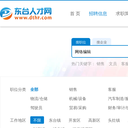
首 页
招聘信息
求职
搜职位
搜企业
热门关键字：
销售
文员
客
职位分类
全部
销售
客服
物流/仓储
机械/设备
汽车制造/
驾驶员
贸易/采购
财务/审计/
美容/美发
酒店/旅游
娱乐/休闲
工作地区
不限
东台镇
开发区
高新区
头灶镇
市场/媒介/公关
广告/会展/咨询
服装/纺织/