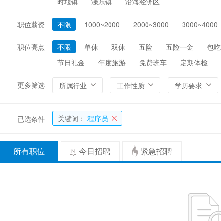
时堰镇
溱东镇
沿海经济区
编辑/出版/印刷
金融/证券/投资
保险
职位薪资
不限
1000~2000
2000~3000
3000~4000
能源/电力/矿产
化工
环保
职位亮点
不限
单休
双休
五险
五险一金
包吃
节日礼金
年度旅游
免费班车
定期体检
更多筛选
所属行业
工作性质
学历要求
关键词：
程序员
已选条件
所有职位
今日招聘
紧急招聘