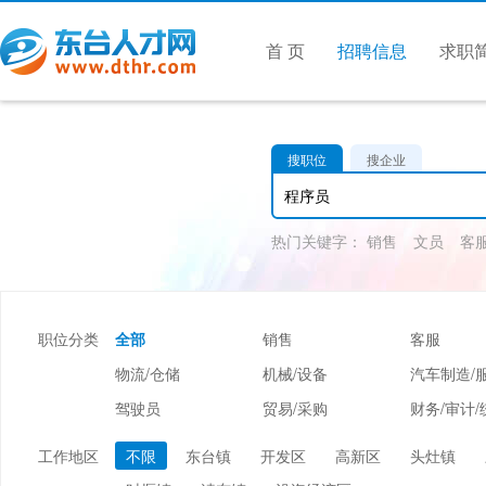
首 页
招聘信息
求职
搜职位
搜企业
热门关键字：
销售
文员
客
职位分类
全部
销售
客服
物流/仓储
机械/设备
汽车制造/
驾驶员
贸易/采购
财务/审计/
美容/美发
酒店/旅游
娱乐/休闲
工作地区
不限
东台镇
开发区
高新区
头灶镇
市场/媒介/公关
广告/会展/咨询
服装/纺织/