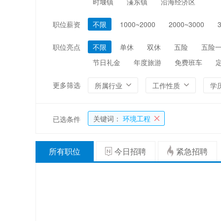
时堰镇
溱东镇
沿海经济区
编辑/出版/印刷
金融/证券/投资
职位薪资
不限
1000~2000
2000~3000
能源/电力/矿产
化工
职位亮点
不限
单休
双休
五险
五险
节日礼金
年度旅游
免费班车
更多筛选
所属行业
工作性质
学
关键词：
环境工程
已选条件
所有职位
今日招聘
紧急招聘