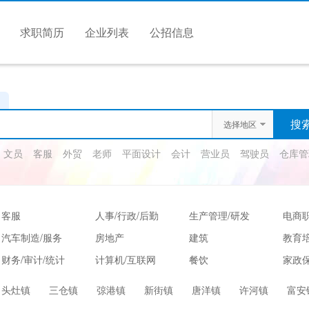
求职简历
企业列表
公招信息
选择地区
文员
客服
外贸
老师
平面设计
会计
营业员
驾驶员
仓库管
客服
人事/行政/后勤
生产管理/研发
电商
汽车制造/服务
房地产
建筑
教育
财务/审计/统计
计算机/互联网
餐饮
家政保
娱乐/休闲
保健按摩
运动健身
高级
头灶镇
三仓镇
弶港镇
新街镇
唐洋镇
许河镇
富安
服装/纺织/食品
质控/安防
电子/电气
法律