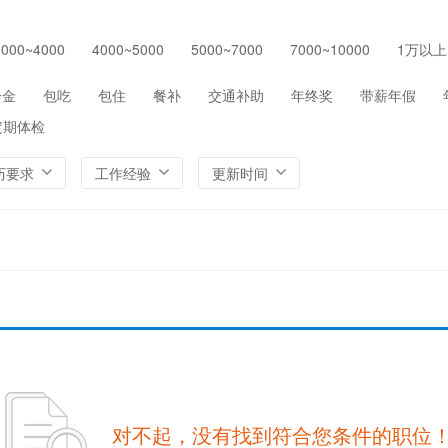
保险
医院/医疗/护理
制药/生物工程
通信/
3000~4000
4000~5000
5000~7000
7000~10000
1万以上
环保
农/林/牧/渔业
其他
一金
包吃
包住
餐补
交通补助
年终奖
带薪年假
定期体检
历要求
工作经验
更新时间
对不起，没有找到符合您条件的职位