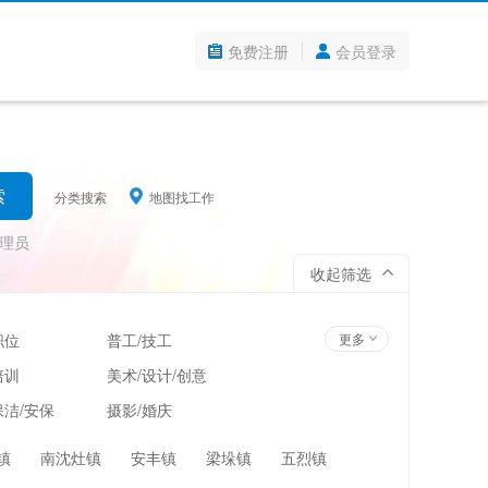
免费注册
会员登录
分类搜索
地图找工作
理员
收起筛选
职位
普工/技工
更多
培训
美术/设计/创意
洁/安保
摄影/婚庆
管理
超市/百货/零售
镇
南沈灶镇
安丰镇
梁垛镇
五烈镇
翻译