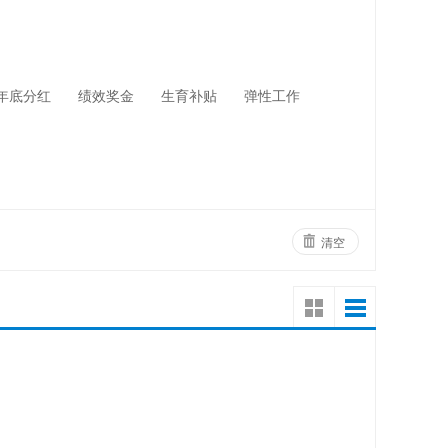
网络设备
物业管理
年底分红
绩效奖金
生育补贴
弹性工作
清空
！