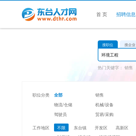
首 页
招聘信息
搜职位
搜企业
热门关键字：
销售
职位分类
全部
销售
物流/仓储
机械/设备
驾驶员
贸易/采购
美容/美发
酒店/旅游
工作地区
不限
东台镇
开发区
高新区
市场/媒介/公关
广告/会展/咨询