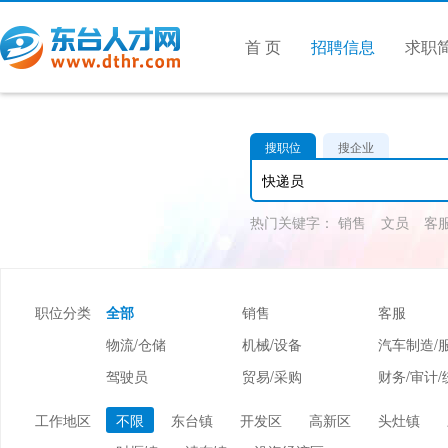
首 页
招聘信息
求职
搜职位
搜企业
热门关键字：
销售
文员
客
职位分类
全部
销售
客服
物流/仓储
机械/设备
汽车制造/
驾驶员
贸易/采购
财务/审计/
美容/美发
酒店/旅游
娱乐/休闲
工作地区
不限
东台镇
开发区
高新区
头灶镇
市场/媒介/公关
广告/会展/咨询
服装/纺织/