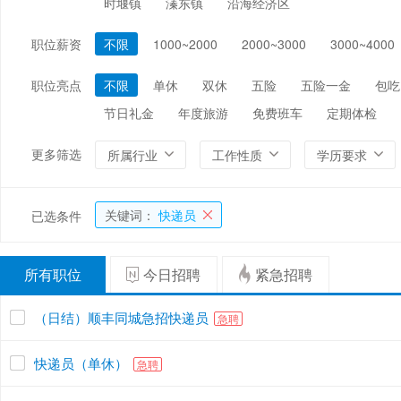
时堰镇
溱东镇
沿海经济区
编辑/出版/印刷
金融/证券/投资
保险
职位薪资
不限
1000~2000
2000~3000
3000~4000
能源/电力/矿产
化工
环保
职位亮点
不限
单休
双休
五险
五险一金
包吃
节日礼金
年度旅游
免费班车
定期体检
更多筛选
所属行业
工作性质
学历要求
关键词：
快递员
已选条件
所有职位
今日招聘
紧急招聘
（日结）顺丰同城急招快递员
急聘
快递员（单休）
急聘