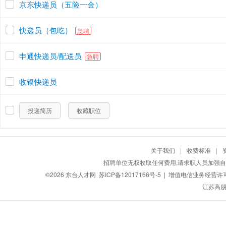
京东快递员（五险一金）
快递员（包吃）
急聘
申通快递员/配送员
急聘
收银快递员
投递简历
收藏职位
关于我们
|
收费标准
|
招聘单位无权收取任何费用,请求职人员加强自
©2026
东台人才网
苏ICP备12017166号-5
| 增值电信业务经营许可证：
江苏高朋