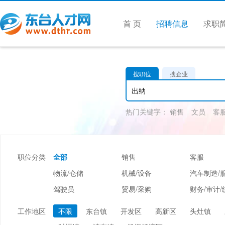
首 页
招聘信息
求职
搜职位
搜企业
热门关键字：
销售
文员
客
职位分类
全部
销售
客服
物流/仓储
机械/设备
汽车制造/
驾驶员
贸易/采购
财务/审计/
美容/美发
酒店/旅游
娱乐/休闲
工作地区
不限
东台镇
开发区
高新区
头灶镇
市场/媒介/公关
广告/会展/咨询
服装/纺织/