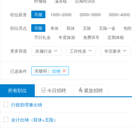
时堰镇
溱东镇
沿海经济区
编辑/出版/印刷
金融/证券/投资
保险
职位薪资
不限
1000~2000
2000~3000
3000~4000
能源/电力/矿产
化工
环保
职位亮点
不限
单休
双休
五险
五险一金
包吃
节日礼金
年度旅游
免费班车
定期体检
更多筛选
所属行业
工作性质
学历要求
关键词：
出纳
已选条件
所有职位
今日招聘
紧急招聘
行政助理兼出纳
会计出纳（双休+五险）