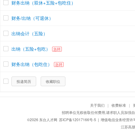
财务出纳（双休+五险+包吃住）
财务/出纳（可退休）
出纳会计（五险）
出纳（五险+包吃）
急聘
财务出纳（包吃住）
急聘
投递简历
收藏职位
关于我们
|
收费标准
|
招聘单位无权收取任何费用,请求职人员加强自
©2026
东台人才网
苏ICP备12017166号-5
| 增值电信业务经营许可证：
江苏高朋