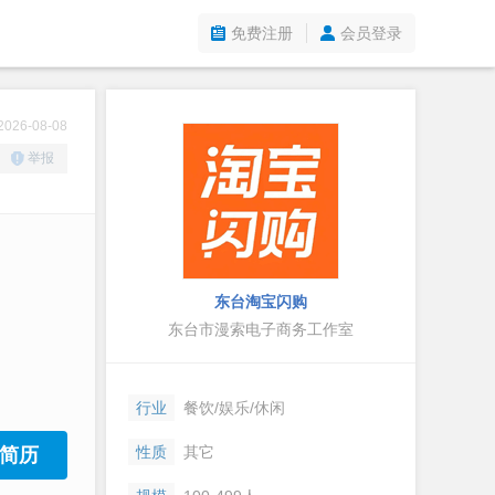
免费注册
会员登录
26-08-08
举报
东台淘宝闪购
东台市漫索电子商务工作室
行业
餐饮/娱乐/休闲
性质
其它
简历