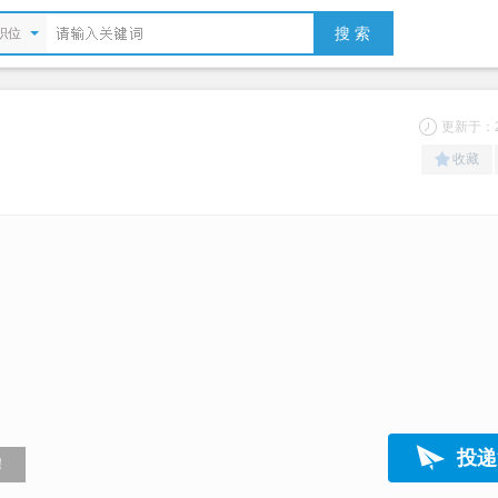
搜 索
职位
更新于：20
收藏
）
投递
！