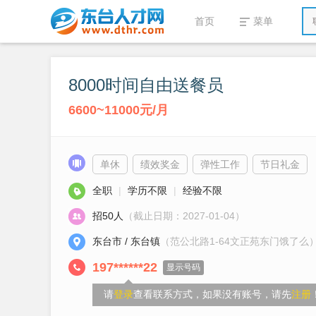
首页
菜单
8000时间自由送餐员
6600~11000元/月
单休
绩效奖金
弹性工作
节日礼金
全职
|
学历不限
|
经验不限
招50人
（截止日期：2027-01-04）
东台市 / 东台镇
（范公北路1-64文正苑东门饿了么
197******22
显示号码
请
登录
查看联系方式，如果没有账号，请先
注册