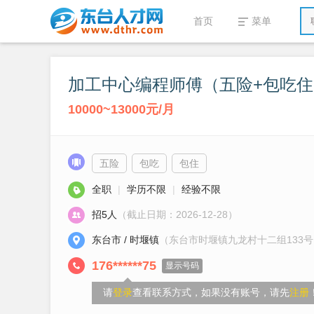
首页
菜单
加工中心编程师傅（五险+包吃住
10000~13000元/月
五险
包吃
包住
全职
|
学历不限
|
经验不限
招5人
（截止日期：2026-12-28）
东台市 / 时堰镇
（东台市时堰镇九龙村十二组133号
176******75
显示号码
请
登录
查看联系方式，如果没有账号，请先
注册