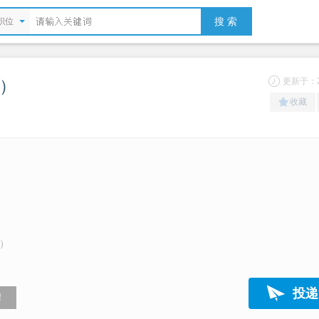
搜 索
职位
）
更新于：20
收藏
）
投递
！