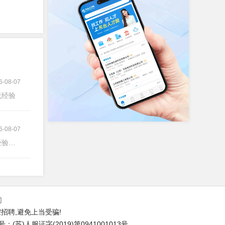
6-08-07
验无经验
6-08-07
验不限
们
招聘,避免上当受骗!
苏)人服证字(2019)第0941001013号