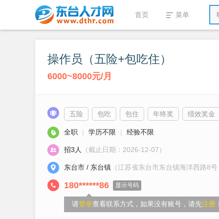
首页
菜单
操作员（五险+包吃住）
6000~8000元/月
五险
包吃
包住
年终奖
绩效奖金
全职
|
学历不限
|
经验不限
招3人
（截止日期：2026-12-07）
东台市 / 东台镇
（江苏省东台市东台镇海洋西路8号
180******86
显示号码
请
登录
查看联系方式，如果没有账号，请先
注册