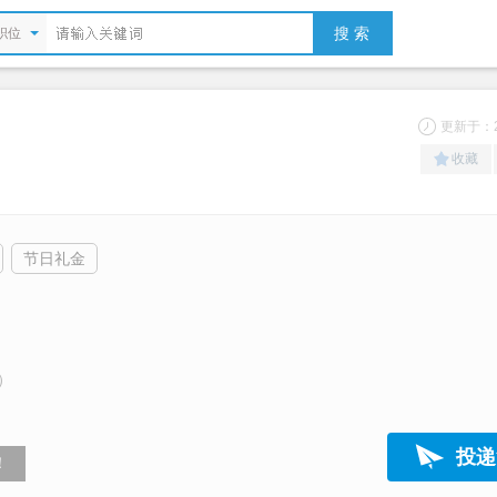
搜 索
职位
更新于：20
收藏
节日礼金
）
投递
！