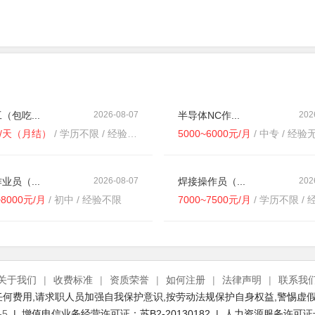
（包吃...
2026-08-07
半导体NC作...
202
元/天（月结）
/ 学历不限 / 经验不限
5000~6000元/月
/ 中专 / 经
业员（...
2026-08-07
焊接操作员（...
202
~8000元/月
/ 初中 / 经验不限
7000~7500元/月
/ 学历不限 / 经
关于我们
|
收费标准
|
资质荣誉
|
如何注册
|
法律声明
|
联系我
何费用,请求职人员加强自我保护意识,按劳动法规保护自身权益,警惕虚假
-5
| 增值电信业务经营许可证：苏B2-20130182 | 人力资源服务许可证号：(