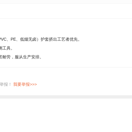
PVC、PE、低烟无卤）护套挤出工艺者优先。
测工具。
苦耐劳，服从生产安排。
即举报！
我要举报>>>