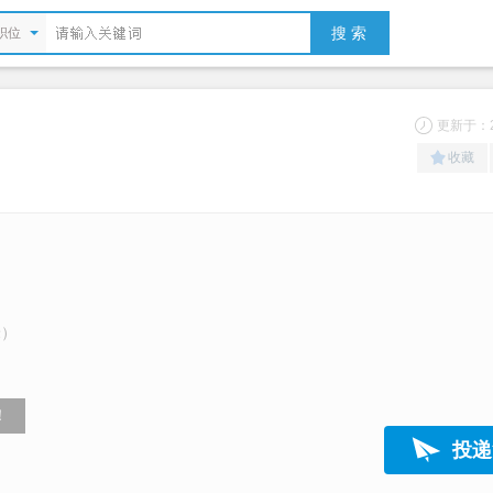
搜 索
职位
更新于：20
收藏
米）
！
投递