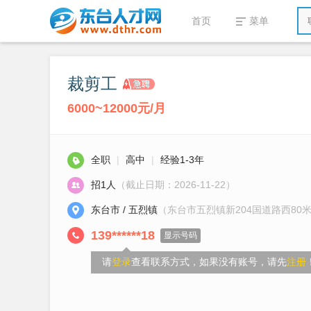
首页
菜单
裁剪工
6000~12000元/月
全职
|
高中
|
经验1-3年
招1人
（截止日期：2026-11-22）
东台市 / 五烈镇
（东台市五烈镇新204国道路西80
139******18
显示号码
请
登录
查看联系方式，如果没有账号，请先
注册