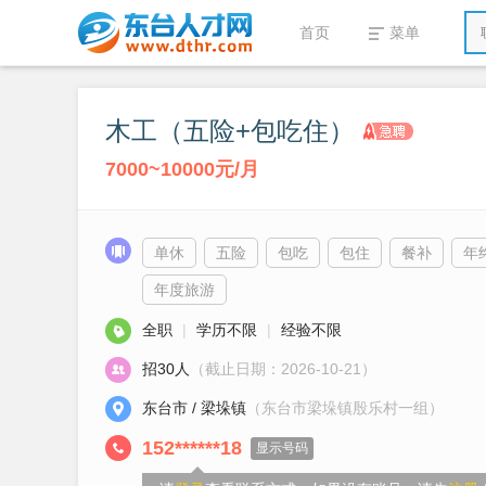
首页
菜单
木工（五险+包吃住）
7000~10000元/月
单休
五险
包吃
包住
餐补
年
年度旅游
全职
|
学历不限
|
经验不限
招30人
（截止日期：2026-10-21）
东台市 / 梁垛镇
（东台市梁垛镇殷乐村一组）
152******18
显示号码