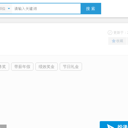
搜 索
职位
更新于：20
收藏
终奖
带薪年假
绩效奖金
节日礼金
投递