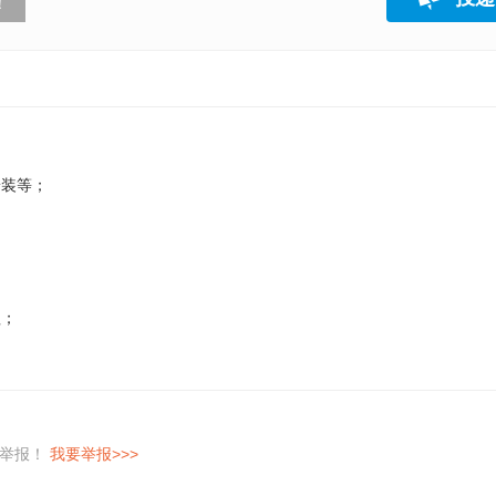
！
安装等；
；
程；
即举报！
我要举报>>>